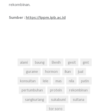
rekombinan.
Sumber :
https://lppm.ipb.ac.id
alami
baung
Benih
gesit
gmt
gurame
hormon
ikan
jual
konsultan
lele
mas
nila
patin
pertumbuhan
protein
rekombinan
sangkuriang
sukabumi
sultana
tor soro