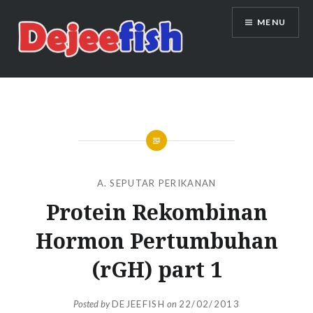
Skip
MENU
to
content
DEJEEFISH | PRODUSEN BENIH
IKAN BERKUALITAS INDONESIA
A. SEPUTAR PERIKANAN
Protein Rekombinan
Hormon Pertumbuhan
(rGH) part 1
Posted by
DEJEEFISH
on
22/02/2013