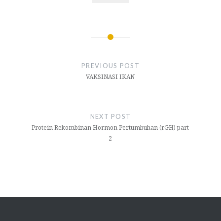
Navigasi
pos
PREVIOUS POST
VAKSINASI IKAN
NEXT POST
Protein Rekombinan Hormon Pertumbuhan (rGH) part
2