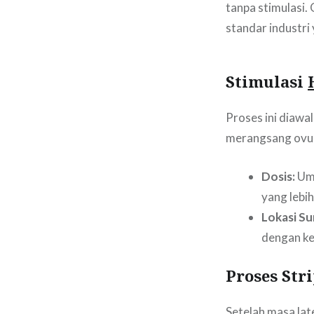
tanpa stimulasi.
standar industri 
Stimulasi
Proses ini diawa
merangsang ovul
Dosis:
Umu
yang lebih
Lokasi Su
dengan ke
Proses Str
Setelah masa lat