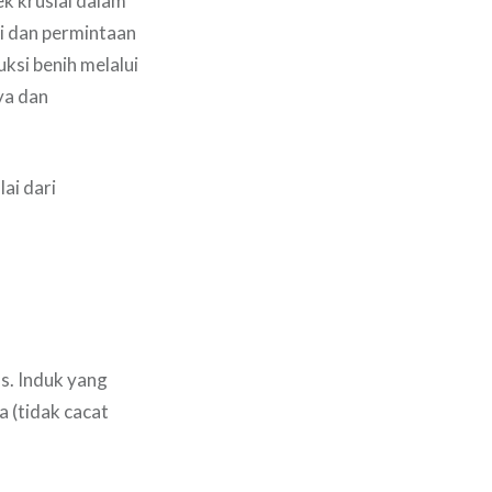
ek krusial dalam
gi dan permintaan
ksi benih melalui
ya dan
ai dari
s. Induk yang
a (tidak cacat