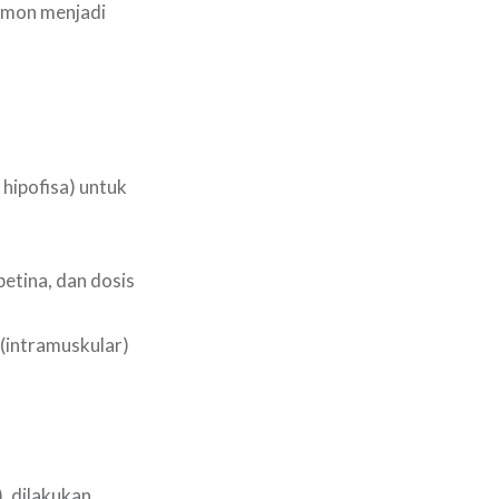
ormon menjadi
 hipofisa) untuk
etina, dan dosis
(intramuskular)
, dilakukan