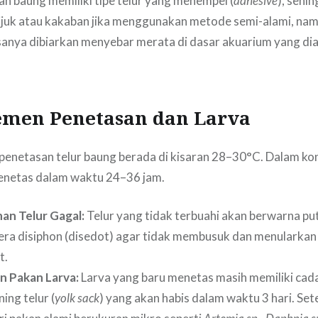
kan baung memiliki tipe telur yang menempel (
adhesive
), sehi
i ijuk atau kakaban jika menggunakan metode semi-alami, n
asanya dibiarkan menyebar merata di dasar akuarium yang dial
emen Penetasan dan Larva
penetasan telur baung berada di kisaran 28–30°C. Dalam kondi
enetas dalam waktu 24–36 jam.
an Telur Gagal:
Telur yang tidak terbuahi akan berwarna pu
era disiphon (disedot) agar tidak membusuk dan menularkan 
t.
n Pakan Larva:
Larva yang baru menetas masih memiliki ca
ing telur (
yolk sack
) yang akan habis dalam waktu 3 hari. Sete