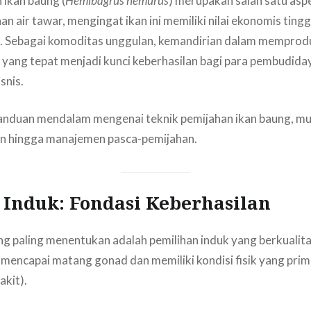
 ikan baung (
Hemibagrus nemurus
) merupakan salah satu asp
an air tawar, mengingat ikan ini memiliki nilai ekonomis ting
l. Sebagai komoditas unggulan, kemandirian dalam memprodu
 yang tepat menjadi kunci keberhasilan bagi para pembudida
snis.
anduan mendalam mengenai teknik pemijahan ikan baung, mul
an hingga manajemen pasca-pemijahan.
i Induk: Fondasi Keberhasilan
g paling menentukan adalah pemilihan induk yang berkualita
 mencapai matang gonad dan memiliki kondisi fisik yang prim
akit).