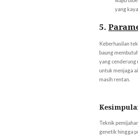
wajib dib
yang kaya
5.
Parame
Keberhasilan tek
baung membutuhka
yang cenderung n
untuk menjaga ai
masih rentan.
Kesimpula
Teknik pemijahan
genetik hingga 