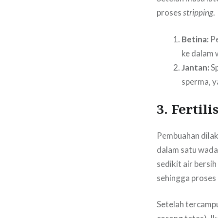
proses
stripping
.
Betina:
Pe
ke dalam 
Jantan:
Sp
sperma, y
3. Fertil
Pembuahan dila
dalam satu wada
sedikit air bers
sehingga proses
Setelah tercampu