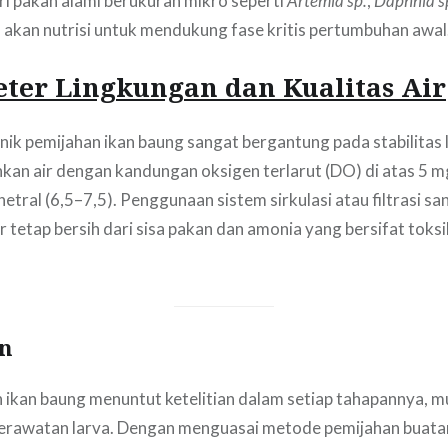
eri pakan alami berukuran mikro seperti
Artemia sp.
,
Daphnia s
 akan nutrisi untuk mendukung fase kritis pertumbuhan awal
ter Lingkungan dan Kualitas Air
nik pemijahan ikan baung sangat bergantung pada stabilitas 
n air dengan kandungan oksigen terlarut (DO) di atas 5 mg
etral (6,5–7,5). Penggunaan sistem sirkulasi atau filtrasi s
r tetap bersih dari sisa pakan dan amonia yang bersifat toksi
n
 ikan baung menuntut ketelitian dalam setiap tahapannya, mul
perawatan larva. Dengan menguasai metode pemijahan buata