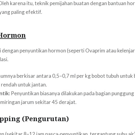
 Oleh karena itu, teknik pemijahan buatan dengan bantuan h
yang paling efektif.
Hormon
li dengan penyuntikan hormon (seperti Ovaprim atau kelenjar
asi.
mnya berkisar antara 0,5–0,7 ml per kg bobot tubuh untuk b
 rendah untuk jantan.
ntik:
Penyuntikan biasanya dilakukan pada bagian punggung 
miringan jarum sekitar 45 derajat.
ipping (Pengurutan)
en (sekitar 8–12 jam pasca-penyuntikan, tergantung suhu air)