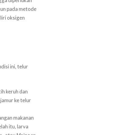
ngga diperlukan
amun pada metode
iri oksigen
si ini, telur
tih keruh dan
jamur ke telur
dangan makanan
lah itu, larva