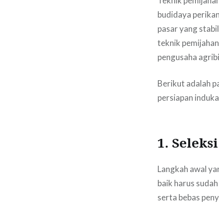
Teknik pemijahan
budidaya perikan
pasar yang stabi
teknik pemijahan
pengusaha agribi
Berikut adalah p
persiapan induk
1. Seleks
Langkah awal yan
baik harus sudah
serta bebas peny