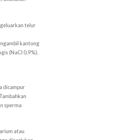
geluarkan telur
engambil kantong
gis (NaCl 0,9%).
ma dicampur
. Tambahkan
kan sperma
uarium atau