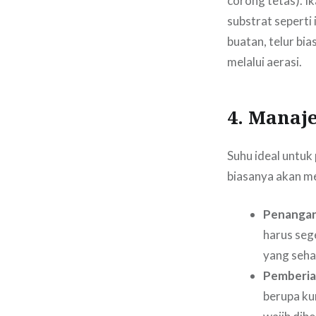
corong tetas). I
substrat sepert
buatan, telur bi
melalui aerasi.
4. Manaj
Suhu ideal untuk 
biasanya akan m
Penangan
harus seg
yang seha
Pemberia
berupa kun