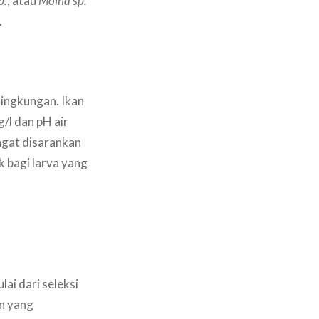
p.
, atau
Moina sp.
.
lingkungan. Ikan
/l dan pH air
angat disarankan
k bagi larva yang
ai dari seleksi
n yang