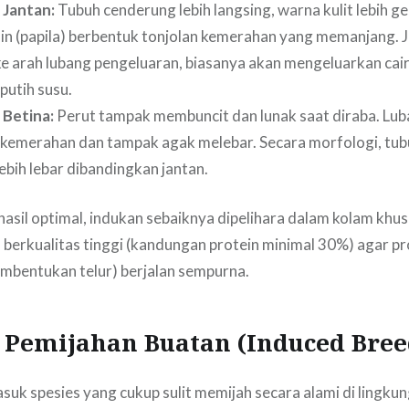
 Jantan:
Tubuh cenderung lebih langsing, warna kulit lebih ge
min (papila) berbentuk tonjolan kemerahan yang memanjang. J
ke arah lubang pengeluaran, biasanya akan mengeluarkan cai
putih susu.
 Betina:
Perut tampak membuncit dan lunak saat diraba. Lub
kemerahan dan tampak agak melebar. Secara morfologi, tub
ebih lebar dibandingkan jantan.
asil optimal, indukan sebaiknya dipelihara dalam kolam khu
berkualitas tinggi (kandungan protein minimal 30%) agar p
embentukan telur) berjalan sempurna.
k Pemijahan Buatan (Induced Bree
suk spesies yang cukup sulit memijah secara alami di lingku