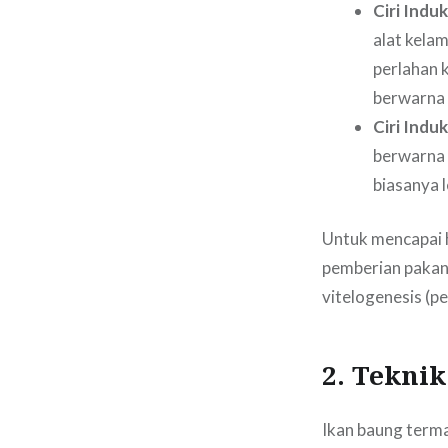
Ciri Induk
alat kela
perlahan 
berwarna 
Ciri Induk
berwarna 
biasanya l
Untuk mencapai h
pemberian pakan 
vitelogenesis (p
2. Tekni
Ikan baung terma