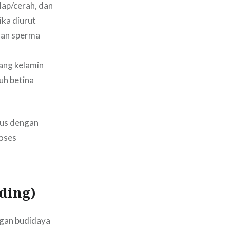
lap/cerah, dan
ika diurut
ran sperma
ang kelamin
uh betina
sus dengan
roses
ding)
ngan budidaya