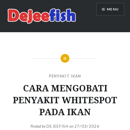
Skip
MENU
to
content
DEJEEFISH | PRODUSEN BENIH
IKAN BERKUALITAS INDONESIA
PENYAKIT IKAN
CARA MENGOBATI
PENYAKIT WHITESPOT
PADA IKAN
Posted by
DEJEEFISH
on
27/03/2026