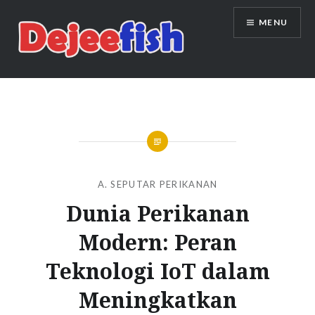
Skip
MENU
to
content
DEJEEFISH | PRODUSEN BENIH
IKAN BERKUALITAS INDONESIA
A. SEPUTAR PERIKANAN
Dunia Perikanan
Modern: Peran
Teknologi IoT dalam
Meningkatkan