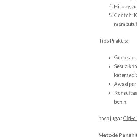
Hitung Ju
Contoh: K
membutuhk
Tips Praktis:
Gunakan a
Sesuaikan 
ketersedi
Awasi per
Konsultas
benih.
baca juga :
Ciri-c
Metode Penghit