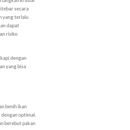
 langkah krusial
ditebar secara
 yang terlalu
han dapat
n risiko
ngkapi dengan
an yang bisa
n benih ikan
 dengan optimal.
an berebut pakan