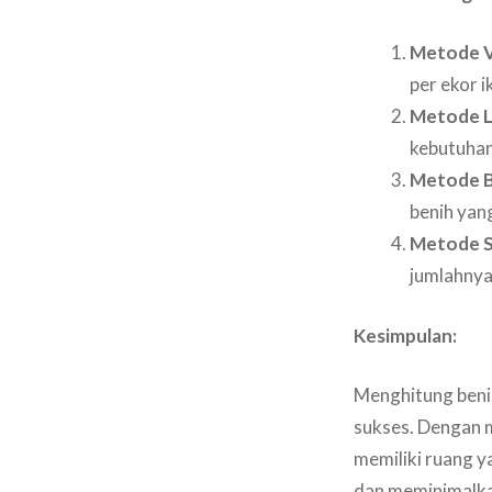
Metode V
per ekor i
Metode L
kebutuhan
Metode B
benih yang
Metode S
jumlahnya
Kesimpulan:
Menghitung beni
sukses. Dengan m
memiliki ruang 
dan meminimalkan