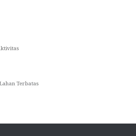
ktivitas
 Lahan Terbatas