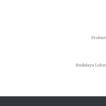
Navigasi
pos
Probiot
Budidaya Lobst