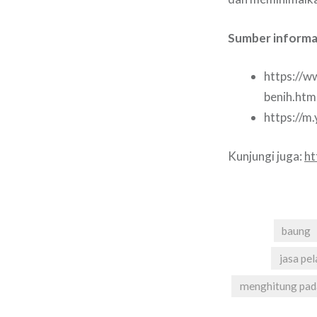
Sumber informa
https://w
benih.htm
https://
Kunjungi juga:
ht
baung
jasa pe
menghitung pada