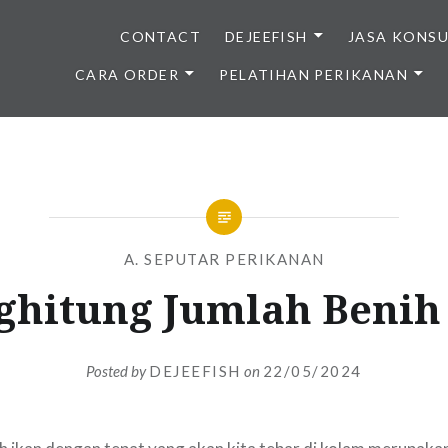
CONTACT
DEJEEFISH
JASA KONS
CARA ORDER
PELATIHAN PERIKANAN
BENIH IKAN BERKUALITAS I
A. SEPUTAR PERIKANAN
hitung Jumlah Benih
Posted by
DEJEEFISH
on
22/05/2024