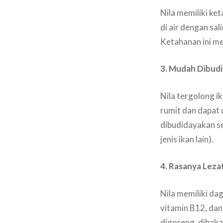
Nila memiliki ket
di air dengan sal
Ketahanan ini me
3. Mudah Dibud
Nila tergolong i
rumit dan dapat 
dibudidayakan se
jenis ikan lain).
4. Rasanya Lezat
Nila memiliki dag
vitamin B12, dan
digoreng, dibakar