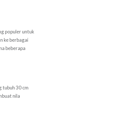
ang populer untuk
an ke berbagai
ena beberapa
ng tubuh 30 cm
mbuat nila