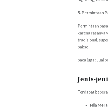
5. Permintaan P
Permintaan pasar
karena rasanya y
tradisional, sup
bakso.
baca juga :
Jual b
Jenis-jen
Terdapat beberap
Nila Mera