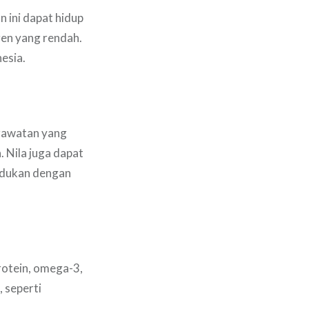
n ini dapat hidup
igen yang rendah.
esia.
erawatan yang
 Nila juga dapat
padukan dengan
protein, omega-3,
, seperti