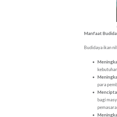
Manfaat Budiday
Budidaya ikan ni
Meningka
kebutuhan
Meningka
para pem
Mencipta
bagi masy
pemasara
Meningka