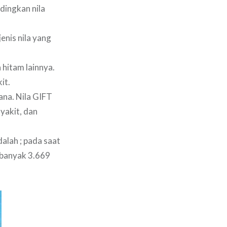
dingkan nila
enis nila yang
 hitam lainnya.
it.
ana. Nila GIFT
yakit, dan
alah ; pada saat
ebanyak 3.669