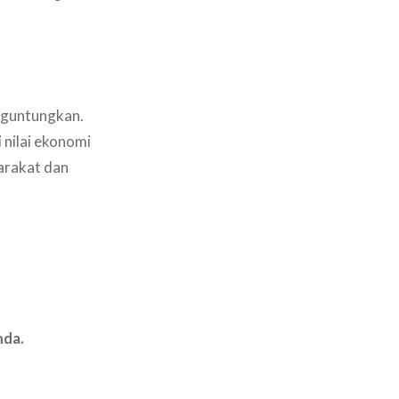
nguntungkan.
 nilai ekonomi
arakat dan
nda.