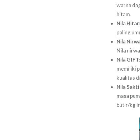
warna dag
hitam.
Nila Hita
paling um
Nila Nirw
Nila nirwa
Nila GIFT
memiliki 
kualitas d
Nila Sakti
masa pemb
butir/kg i