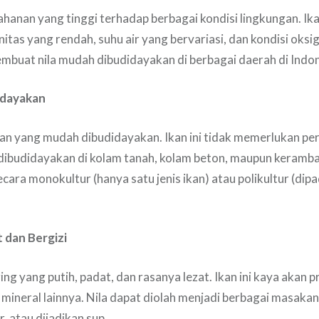
ahanan yang tinggi terhadap berbagai kondisi lingkungan. Ika
initas yang rendah, suhu air yang bervariasi, dan kondisi oks
mbuat nila mudah dibudidayakan di berbagai daerah di Indon
idayakan
kan yang mudah dibudidayakan. Ikan ini tidak memerlukan p
dibudidayakan di kolam tanah, kolam beton, maupun keramba.
cara monokultur (hanya satu jenis ikan) atau polikultur (di
 dan Bergizi
ing yang putih, padat, dan rasanya lezat. Ikan ini kaya akan 
 mineral lainnya. Nila dapat diolah menjadi berbagai masakan
, atau dijadikan sup.