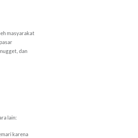
 oleh masyarakat
 pasar
 nugget, dan
ra lain:
emari karena