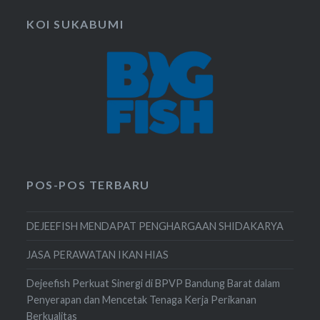
KOI SUKABUMI
POS-POS TERBARU
DEJEEFISH MENDAPAT PENGHARGAAN SHIDAKARYA
JASA PERAWATAN IKAN HIAS
Dejeefish Perkuat Sinergi di BPVP Bandung Barat dalam
Penyerapan dan Mencetak Tenaga Kerja Perikanan
Berkualitas