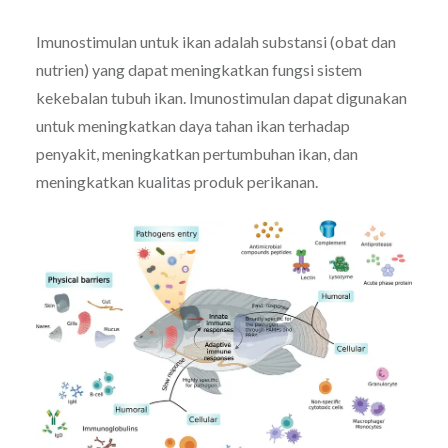
Imunostimulan untuk ikan adalah substansi (obat dan
nutrien) yang dapat meningkatkan fungsi sistem
kekebalan tubuh ikan. Imunostimulan dapat digunakan
untuk meningkatkan daya tahan ikan terhadap
penyakit, meningkatkan pertumbuhan ikan, dan
meningkatkan kualitas produk perikanan.