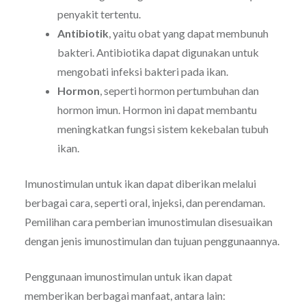
penyakit tertentu.
Antibiotik
, yaitu obat yang dapat membunuh
bakteri. Antibiotika dapat digunakan untuk
mengobati infeksi bakteri pada ikan.
Hormon
, seperti hormon pertumbuhan dan
hormon imun. Hormon ini dapat membantu
meningkatkan fungsi sistem kekebalan tubuh
ikan.
Imunostimulan untuk ikan dapat diberikan melalui
berbagai cara, seperti oral, injeksi, dan perendaman.
Pemilihan cara pemberian imunostimulan disesuaikan
dengan jenis imunostimulan dan tujuan penggunaannya.
Penggunaan imunostimulan untuk ikan dapat
memberikan berbagai manfaat, antara lain: