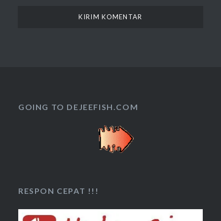
GOING TO DEJEEFISH.COM
RESPON CEPAT !!!