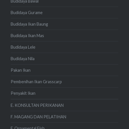
Budidaya Bawal
Budidaya Gurame
Budidaya Ikan Baung
Budidaya Ikan Mas
Budidaya Lele
Budidaya Nila
Pakan Ikan
Pembenihan Ikan Grasscarp
Penyakit Ikan
E. KONSULTAN PERIKANAN
F. MAGANG DAN PELATIHAN
F. Ornamental Fish