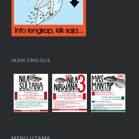
IKAN UNGGUL
MENU UTAMA