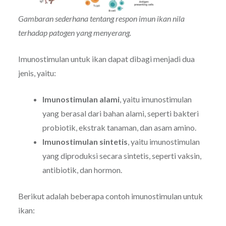
Gambaran sederhana tentang respon imun ikan nila
terhadap patogen yang menyerang.
Imunostimulan untuk ikan dapat dibagi menjadi dua
jenis, yaitu:
Imunostimulan alami
, yaitu imunostimulan
yang berasal dari bahan alami, seperti bakteri
probiotik, ekstrak tanaman, dan asam amino.
Imunostimulan sintetis
, yaitu imunostimulan
yang diproduksi secara sintetis, seperti vaksin,
antibiotik, dan hormon.
Berikut adalah beberapa contoh imunostimulan untuk
ikan: