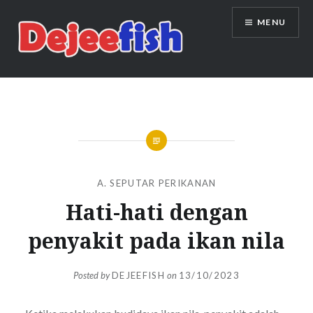
Skip
MENU
to
content
DEJEEFISH | PRODUSEN BENIH
IKAN BERKUALITAS INDONESIA
A. SEPUTAR PERIKANAN
Hati-hati dengan
penyakit pada ikan nila
Posted by
DEJEEFISH
on
13/10/2023