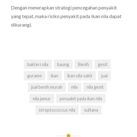
Dengan menerapkan strategi pencegahan penyakit
yang tepat, maka risiko penyakit pada ikan nila dapat
dikurangi.
bakteri nila
baung
Benih
gesit
gurame
ikan
ikan nila sakit
jual
jual benih murah
nila
nila gesit
nila jamur
penyakit pada ikan nila
streptococcus nila
sultana