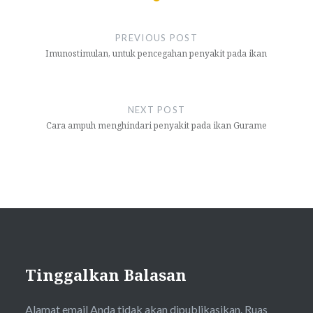
Navigasi
pos
PREVIOUS POST
Imunostimulan, untuk pencegahan penyakit pada ikan
NEXT POST
Cara ampuh menghindari penyakit pada ikan Gurame
Tinggalkan Balasan
Alamat email Anda tidak akan dipublikasikan.
Ruas