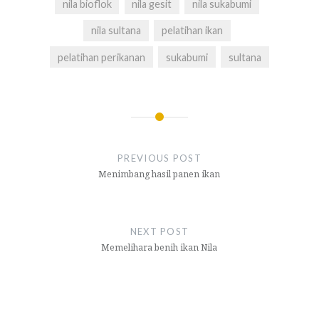
nila bioflok
nila gesit
nila sukabumi
nila sultana
pelatihan ikan
pelatihan perikanan
sukabumi
sultana
Navigasi
pos
PREVIOUS POST
Menimbang hasil panen ikan
NEXT POST
Memelihara benih ikan Nila