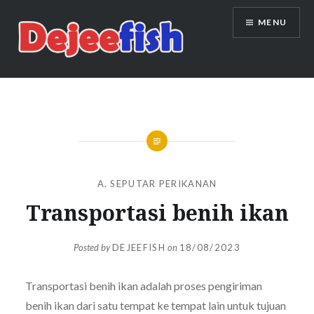
Skip
MENU
to
content
DEJEEFISH | PRODUSEN BENIH
IKAN BERKUALITAS INDONESIA
A. SEPUTAR PERIKANAN
Transportasi benih ikan
Posted by
DEJEEFISH
on
18/08/2023
Transportasi benih ikan adalah proses pengiriman
benih ikan dari satu tempat ke tempat lain untuk tujuan