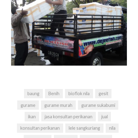
baung
Benih
bioflok nila
gesit
gurame
gurame murah
gurame sukabumi
ikan
jasa konsultan perikanan
jual
konsultan perikanan
lele sangkuriang
nila