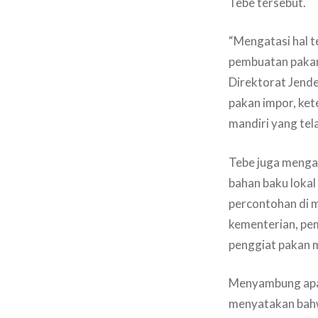
Tebe tersebut.
“Mengatasi hal t
pembuatan pakan 
Direktorat Jend
pakan impor, ke
mandiri yang tel
Tebe juga menga
bahan baku lokal
percontohan di m
kementerian, pem
penggiat pakan m
Menyambung apa 
menyatakan bahw