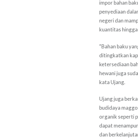
impor bahan baku
penyediaan dala
negeri dan mamp
kuantitas hingga
“Bahan baku yang
ditingkatkan kap
ketersediaan bah
hewani juga suda
kata Ujang.
Ujang juga berk
budidaya maggot 
organik seperti 
dapat menampung
dan berkelanjuta