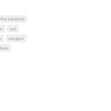
oflok sukabumi
an
jual
k
nila gesit
ltana