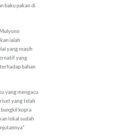
n baku pakan di
 Mulyono
kan ialah
lai yang masih
ernatif yang
n terhadap bahan
aku yang mengacu
riset yang telah
 bungkil kopra
kan lokal sudah
anjutannya”