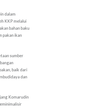
ein dalam
eh KKP melalui
 akan bahan baku
n pakan ikan
metaan sumber
mbangan
akan, baik dari
pembudidaya dan
Ujang Komarudin
eminimalisir