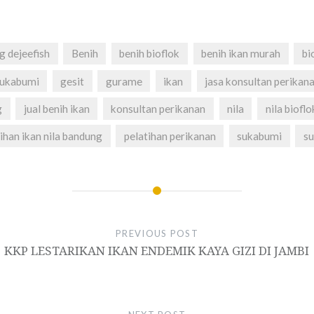
g dejeefish
Benih
benih bioflok
benih ikan murah
bi
sukabumi
gesit
gurame
ikan
jasa konsultan perikan
g
jual benih ikan
konsultan perikanan
nila
nila bioflo
ihan ikan nila bandung
pelatihan perikanan
sukabumi
su
PREVIOUS POST
KKP LESTARIKAN IKAN ENDEMIK KAYA GIZI DI JAMBI