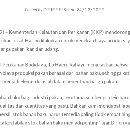
Posted by
DEJEEFISH
on
24/12/2022
) – Kementerian Kelautan dan Perikanan (KKP) mendorong 
 ikan lokal. Hal ini dilakukan untuk menekan biaya produks
harga pakan ikan dan udang.
al Perikanan Budidaya, Tb Haeru Rahayu menjelaskan bahwa 
biaya produksi pakan berasal dari bahan baku, sehingga ke
 menjadi elemen krusial dalam penentuan harga pakan.
han baku bagi industri pakan, terutama sumber protein haru
ualitas dan kuantitas yang pasti. Bahkan kami mendapat la
ersil, stok bahan baku harus tersedia paling tidak empat hi
ga kestabilan stok bahan baku menjadi penting” ujar Dirjen y