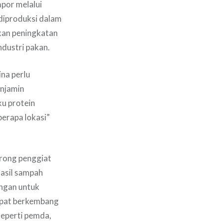
mpor melalui
diproduksi dalam
kan peningkatan
ndustri pakan.
na perlu
enjamin
ku protein
berapa lokasi”
rong penggiat
hasil sampah
angan untuk
apat berkembang
seperti pemda,