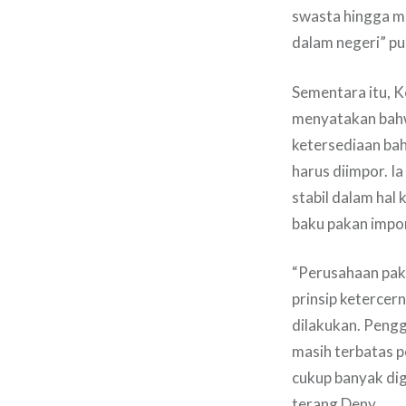
swasta hingga m
dalam negeri” p
Sementara itu, 
menyatakan bahwa
ketersediaan bah
harus diimpor. I
stabil dalam hal
baku pakan impo
“Perusahaan pak
prinsip ketercern
dilakukan. Pengg
masih terbatas p
cukup banyak di
terang Deny.