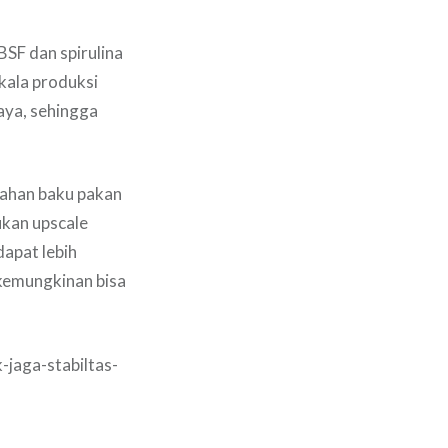
BSF dan spirulina
skala produksi
aya, sehingga
bahan baku pakan
ukan upscale
dapat lebih
kemungkinan bisa
-jaga-stabiltas-