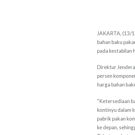
JAKARTA, (13/12
bahan baku pakan
pada kestabilan 
Direktur Jender
persen komponen 
harga bahan baku
“Ketersediaan ba
kontinyu dalam k
pabrik pakan kom
ke depan, sehing