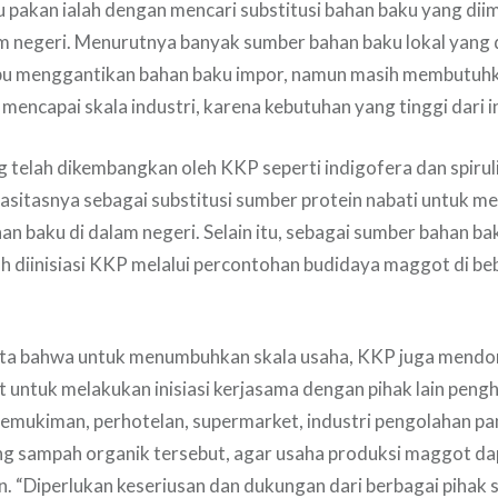
 pakan ialah dengan mencari substitusi bahan baku yang dii
m negeri. Menurutnya banyak sumber bahan baku lokal yang 
u menggantikan bahan baku impor, namun masih membutuh
 mencapai skala industri, karena kebutuhan yang tinggi dari i
 telah dikembangkan oleh KKP seperti indigofera dan spiruli
asitasnya sebagai substitusi sumber protein nabati untuk m
an baku di dalam negeri. Selain itu, sebagai sumber bahan ba
h diinisiasi KKP melalui percontohan budidaya maggot di be
ata bahwa untuk menumbuhkan skala usaha, KKP juga mendo
untuk melakukan inisiasi kerjasama dengan pihak lain peng
pemukiman, perhotelan, supermarket, industri pengolahan p
 sampah organik tersebut, agar usaha produksi maggot d
n. “Diperlukan keseriusan dan dukungan dari berbagai pihak 