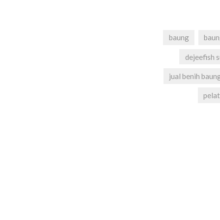
baung
baun
dejeefish 
jual benih baun
pelat
Navigasi
pos