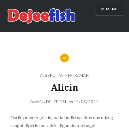
Skip
MENU
to
content
DEJEEFISH | PRODUSEN BENIH
IKAN BERKUALITAS INDONESIA
A. SEPUTAR PERIKANAN
Alicin
Posted by
DEJEEFISH
on
14/05/2022
Garlic powder (alicin) pada budidaya Ikan dan udang
sangat diperlukan, alicin digunakan sebagai