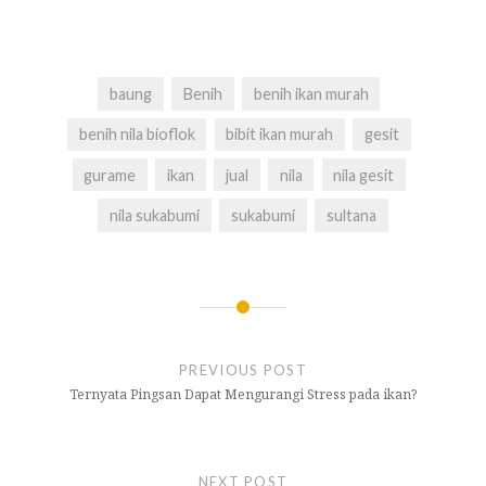
baung
Benih
benih ikan murah
benih nila bioflok
bibit ikan murah
gesit
gurame
ikan
jual
nila
nila gesit
nila sukabumi
sukabumi
sultana
Navigasi
pos
PREVIOUS POST
Ternyata Pingsan Dapat Mengurangi Stress pada ikan?
NEXT POST