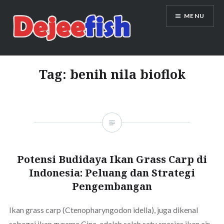
Skip
MENU
to
content
DEJEEFISH | PRODUSEN BENIH
IKAN BERKUALITAS INDONESIA
Tag:
benih nila bioflok
Potensi Budidaya Ikan Grass Carp di
Indonesia: Peluang dan Strategi
Pengembangan
Ikan grass carp (Ctenopharyngodon idella), juga dikenal
sebagai ikan gurame Cina, adalah salah satu spesies ikan air