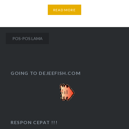
READ MORE
Navigasi
POS-POS LAMA
pos
GOING TO DEJEEFISH.COM
RESPON CEPAT !!!