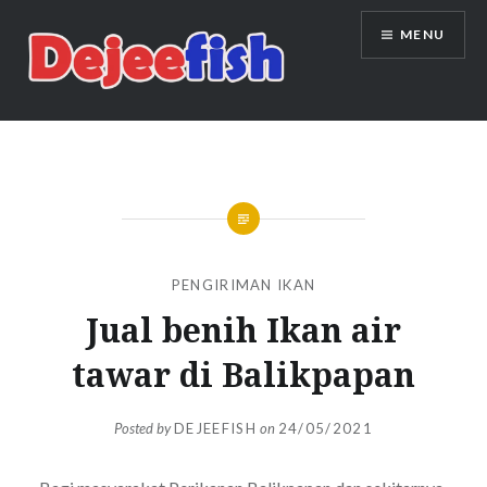
Skip
MENU
to
content
DEJEEFISH | PRODUSEN BENIH
IKAN BERKUALITAS INDONESIA
PENGIRIMAN IKAN
Jual benih Ikan air
tawar di Balikpapan
Posted by
DEJEEFISH
on
24/05/2021