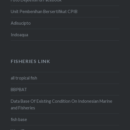
Unit Pembenihan Bersertifikat CPIB
Adisucipto
Indoaqua
FISHERIES LINK
all tropical fish
BBPBAT
Data Base Of Existing Condition On Indonesian Marine
and Fisheries
fish base