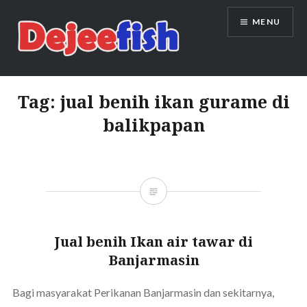
Skip
MENU
to
content
DEJEEFISH | PRODUSEN BENIH
IKAN BERKUALITAS INDONESIA
Tag:
jual benih ikan gurame di
balikpapan
Jual benih Ikan air tawar di
Banjarmasin
Bagi masyarakat Perikanan Banjarmasin dan sekitarnya,