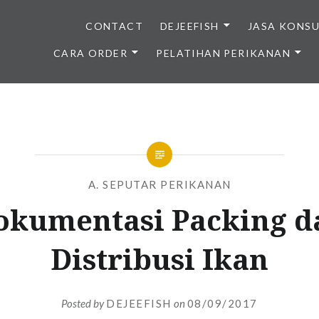
CONTACT
DEJEEFISH
JASA KONS
CARA ORDER
PELATIHAN PERIKANAN
BENIH IKAN BERKUALITAS I
A. SEPUTAR PERIKANAN
okumentasi Packing d
Distribusi Ikan
Posted by
DEJEEFISH
on
08/09/2017