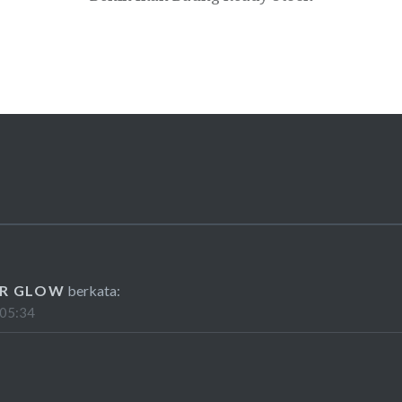
ER GLOW
berkata:
 05:34