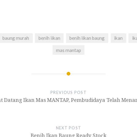
baung murah
benih iikan
benih iikan baung
ikan
ik
mas mantap
PREVIOUS POST
t Datang Ikan Mas MANTAP, Pembudidaya Telah Men
NEXT POST
Benih Ikan Baung Ready Stock