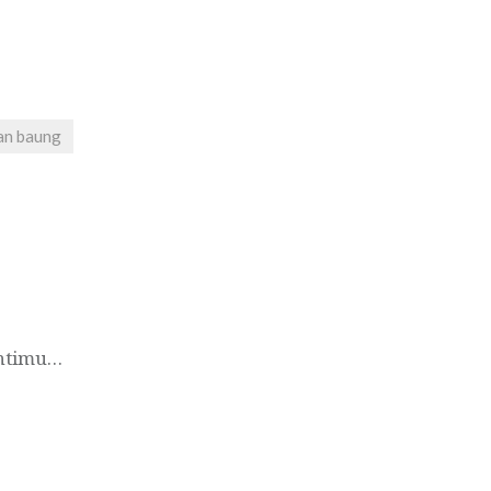
an baung
antimu…