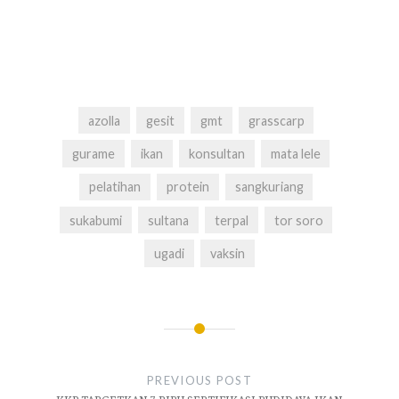
azolla
gesit
gmt
grasscarp
gurame
ikan
konsultan
mata lele
pelatihan
protein
sangkuriang
sukabumi
sultana
terpal
tor soro
ugadi
vaksin
Navigasi
pos
PREVIOUS POST