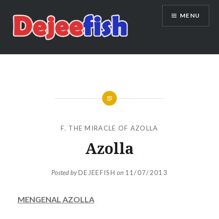
Skip
MENU
to
content
DEJEEFISH | PRODUSEN BENIH
IKAN BERKUALITAS INDONESIA
F. THE MIRACLE OF AZOLLA
Azolla
Posted by
DEJEEFISH
on
11/07/2013
MENGENAL AZOLLA