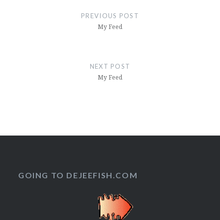
pos
PREVIOUS POST
My Feed
NEXT POST
My Feed
GOING TO DEJEEFISH.COM