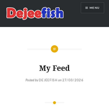
Skip
MENU
to
content
DEJEEFISH | PRODUSEN BENIH
IKAN BERKUALITAS INDONESIA
My Feed
Posted by
DEJEEFISH
on
27/03/2026
Navigasi