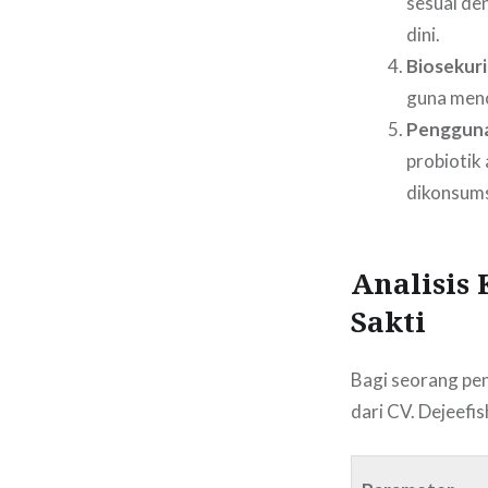
sesuai de
dini.
Biosekuri
guna menc
Pengguna
probiotik
dikonsums
Analisis
Sakti
Bagi seorang pen
dari CV. Dejeef