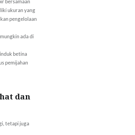
pir bersamaan
liki ukuran yang
hkan pengelolaan
 mungkin ada di
 induk betina
lus pemijahan
ehat dan
i, tetapi juga