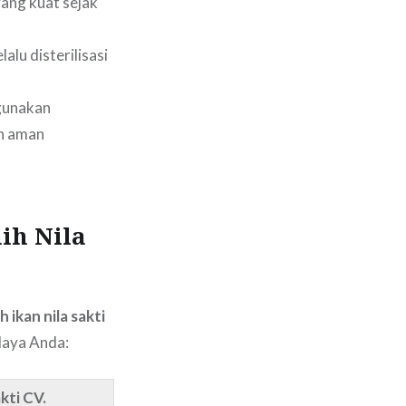
ang kuat sejak
alu disterilisasi
gunakan
ih aman
ih Nila
h ikan nila sakti
daya Anda:
kti CV.