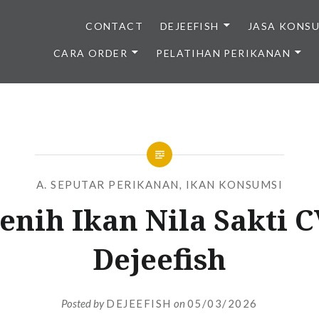
CONTACT
DEJEEFISH
JASA KONS
CARA ORDER
PELATIHAN PERIKANAN
BENIH IKAN BERKUALITAS I
A. SEPUTAR PERIKANAN
,
IKAN KONSUMSI
enih Ikan Nila Sakti C
Dejeefish
Posted by
DEJEEFISH
on
05/03/2026