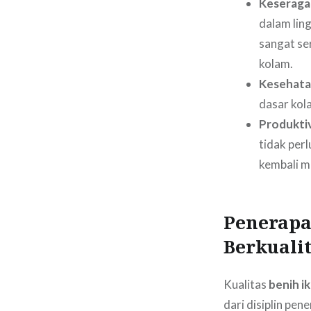
Keseraga
dalam ling
sangat se
kolam.
Kesehata
dasar kol
Produktiv
tidak per
kembali me
Penerapa
Berkuali
Kualitas
benih ik
dari disiplin pen