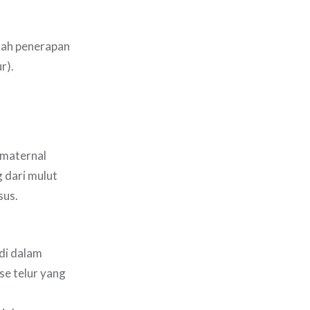
lah penerapan
r).
(maternal
g dari mulut
sus.
di dalam
se telur yang