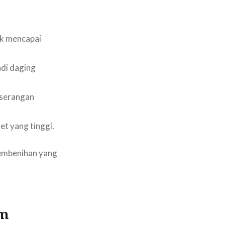
uk mencapai
di daging
 serangan
et yang tinggi.
 pembenihan yang
em