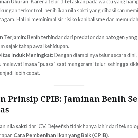
man Ukuran:
Karena telur ditetaskan pada waktu yang ham
kungan terkontrol, benih ikan nila sakti yang dihasilkan memi
ragam. Hal ini meminimalisir risiko kanibalisme dan memuda
n Terjamin:
Benih terhindar dari predator dan patogen yang
am sejak tahap awal kehidupan.
itas Induk Meningkat:
Dengan diambilnya telur secara dini,
lu melewati masa “puasa” saat mengerami telur, sehingga sik
njadi lebih cepat.
n Prinsip CPIB: Jaminan Benih S
tas
an nila sakti
dari CV. Dejeefish tidak hanya lahir dari teknolog
erapan
Cara Pembenihan Ikan yang Baik (CPIB)
.