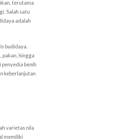
fikan, terutama
i. Salah satu
didaya adalah
nis budidaya.
, pakan, hingga
i penyedia benih
in keberlanjutan
ah varietas nila
l memiliki