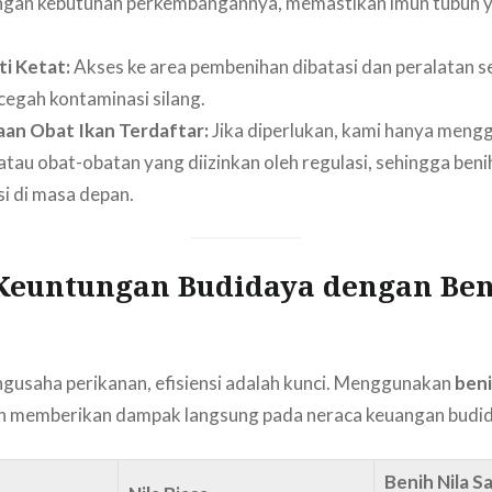
ngan kebutuhan perkembangannya, memastikan imun tubuh y
ti Ketat:
Akses ke area pembenihan dibatasi dan peralatan sel
egah kontaminasi silang.
an Obat Ikan Terdaftar:
Jika diperlukan, kami hanya meng
 atau obat-obatan yang diizinkan oleh regulasi, sehingga ben
i di masa depan.
 Keuntungan Budidaya dengan Ben
gusaha perikanan, efisiensi adalah kunci. Menggunakan
beni
ish memberikan dampak langsung pada neraca keuangan budi
Benih Nila Sa