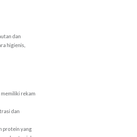
autan dan
a higienis,
 memiliki rekam
trasi dan
.
n protein yang