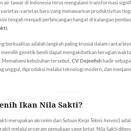
an air tawar di Indonesia terus mengalami transformasi signi
varietas-varietas baru yang menawarkan produktivitas tingg
kini tengah menjadi perbincangan hangat di kalangan pembu
akti
.
g berkualitas adalah langkah paling krusial dalam rantai bis
memilih genetik benih dapat mengakibatkan kerugian waktu
. Memahami kebutuhan tersebut,
CV. Dejeefish
hadir sebaga
yang unggul, diproduksi melalui teknologi modern, dan menjam
enih Ikan Nila Sakti?
(Sakti merupakan akronim dari
Satuan Kerja Teknis Inovasi
) adal
rakit melalui program pemuliaan yang ketat. Nila Sakti dikena