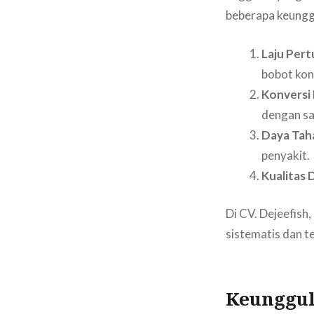
beberapa keunggul
Laju Per
bobot kon
Konversi 
dengan sa
Daya Taha
penyakit.
Kualitas 
Di CV. Dejeefish,
sistematis dan t
Keunggula