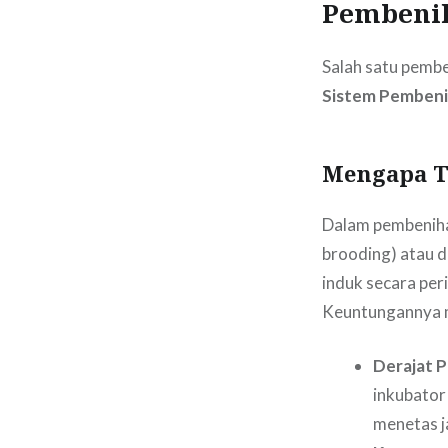
Pembeniha
Salah satu pem
Sistem Pembeni
Mengapa Te
Dalam pembenihan
brooding) atau di
induk secara per
Keuntungannya m
Derajat P
inkubator
menetas j