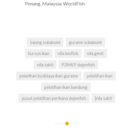
Penang, Malaysia: WorldFish.
baung sukabumi
gurame sukabumi
kursus ikan
nila bioflok
nila gesit
nila sakti
P2MKP dejeefish
pelatihan budidaya ikan gurame
pelatihan ikan
pelatihan ikan bandung
pusat pelatihan perikana dejeefish
]nila sakti
Navigasi