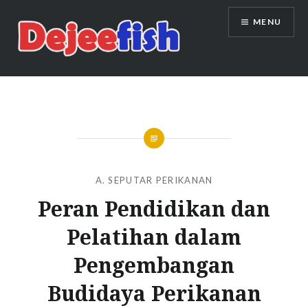
Skip
MENU
to
content
DEJEEFISH | PRODUSEN BENIH
IKAN BERKUALITAS INDONESIA
A. SEPUTAR PERIKANAN
Peran Pendidikan dan
Pelatihan dalam
Pengembangan
Budidaya Perikanan