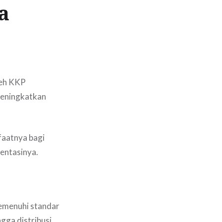
a
eh KKP
meningkatkan
faatnya bagi
entasinya.
memenuhi standar
gga distribusi.