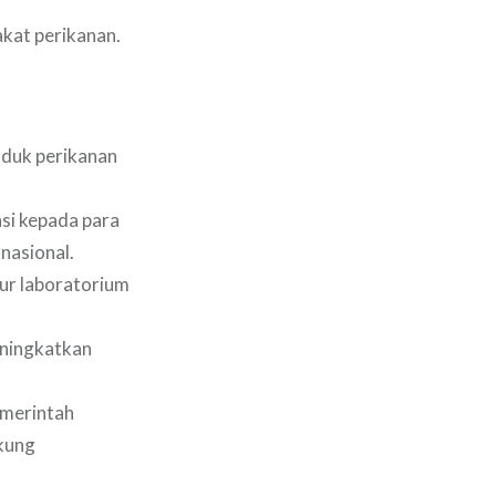
kat perikanan.
oduk perikanan
si kepada para
nasional.
ur laboratorium
ningkatkan
emerintah
ukung