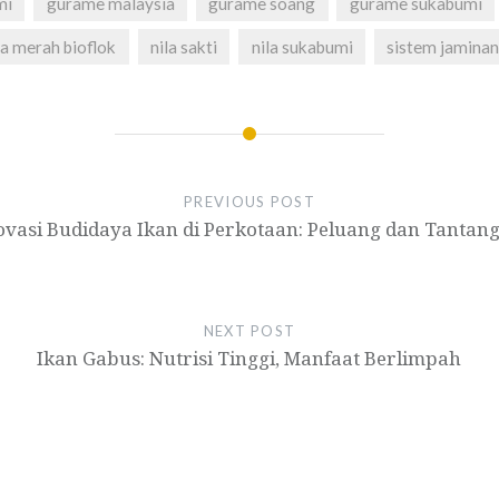
mi
gurame malaysia
gurame soang
gurame sukabumi
la merah bioflok
nila sakti
nila sukabumi
sistem jaminan
PREVIOUS POST
ovasi Budidaya Ikan di Perkotaan: Peluang dan Tantan
NEXT POST
Ikan Gabus: Nutrisi Tinggi, Manfaat Berlimpah