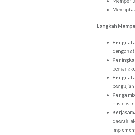
Memperlua
Menciptak
Langkah Memper
Penguatan
dengan st
Peningkat
pemangku 
Penguatan
pengujian 
Pengemba
efisiensi 
Kerjasama
daerah, a
implement