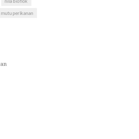
nila bioflok
 mutu perikanan
gan