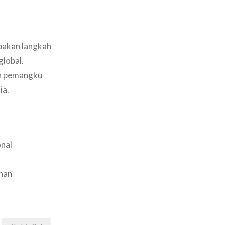
pakan langkah
global.
uh pemangku
ia.
nal
nan