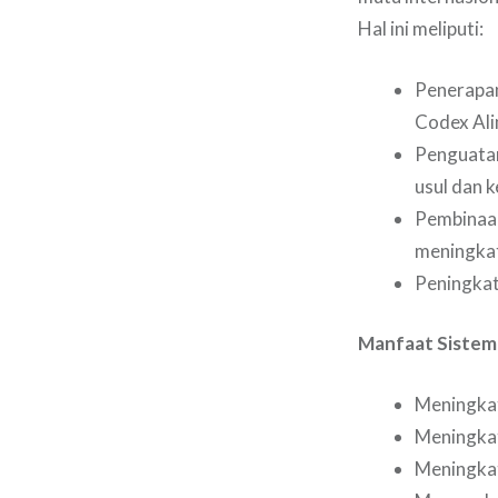
Hal ini meliputi:
Penerapan
Codex Ali
Penguatan
usul dan 
Pembinaan
meningkat
Peningkat
Manfaat Sistem
Meningkat
Meningkat
Meningkat