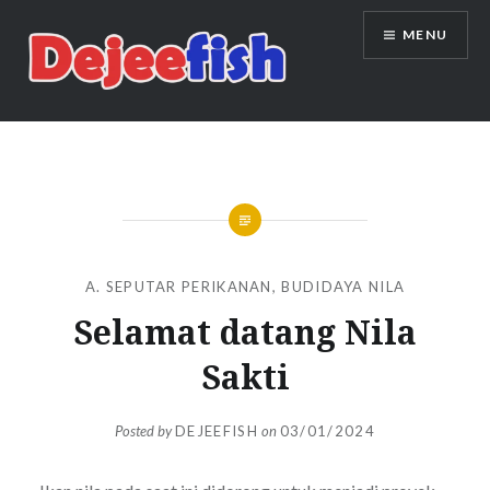
Skip
MENU
to
content
DEJEEFISH | PRODUSEN BENIH
IKAN BERKUALITAS INDONESIA
A. SEPUTAR PERIKANAN
,
BUDIDAYA NILA
Selamat datang Nila
Sakti
Posted by
DEJEEFISH
on
03/01/2024