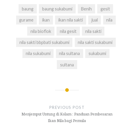
baung
baung sukabumi
Benih
gesit
gurame
ikan
ikan nila sakti
jual
nila
nila bioflok
nila gesit
nila sakti
nila sakti bbpbati sukabumi
nila sakti sukabumi
nila sukabumi
nila sultana
sukabumi
sultana
Navigasi
pos
PREVIOUS POST
Menjemput Untung di Kolam : Panduan Pembesaran
Ikan Nila bagi Pemula