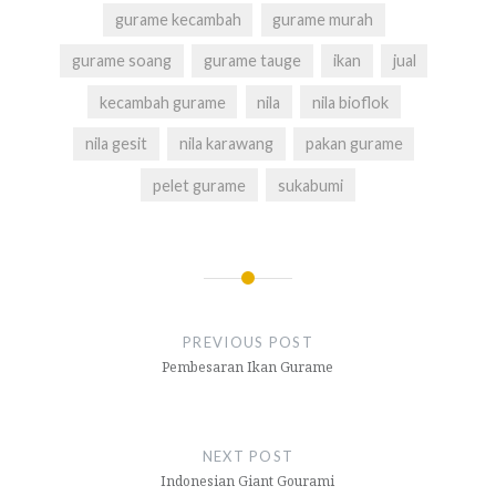
gurame kecambah
gurame murah
gurame soang
gurame tauge
ikan
jual
kecambah gurame
nila
nila bioflok
nila gesit
nila karawang
pakan gurame
pelet gurame
sukabumi
Navigasi
pos
PREVIOUS POST
Pembesaran Ikan Gurame
NEXT POST
Indonesian Giant Gourami