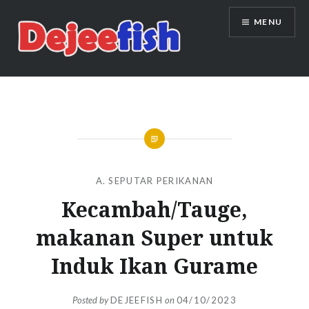
Skip
MENU
to
content
DEJEEFISH | PRODUSEN BENIH
IKAN BERKUALITAS INDONESIA
A. SEPUTAR PERIKANAN
Kecambah/Tauge,
makanan Super untuk
Induk Ikan Gurame
Posted by
DEJEEFISH
on
04/10/2023