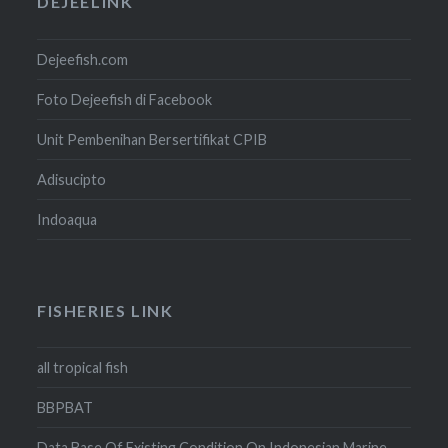
DEJEELINK
Dejeefish.com
Foto Dejeefish di Facebook
Unit Pembenihan Bersertifikat CPIB
Adisucipto
Indoaqua
FISHERIES LINK
all tropical fish
BBPBAT
Data Base Of Existing Condition On Indonesian Marine