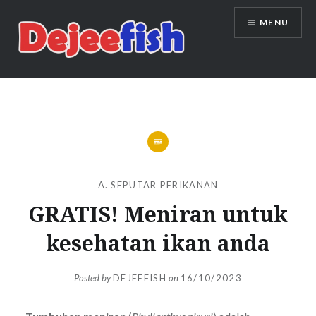
Skip
MENU
to
content
DEJEEFISH | PRODUSEN BENIH
IKAN BERKUALITAS INDONESIA
A. SEPUTAR PERIKANAN
GRATIS! Meniran untuk
kesehatan ikan anda
Posted by
DEJEEFISH
on
16/10/2023