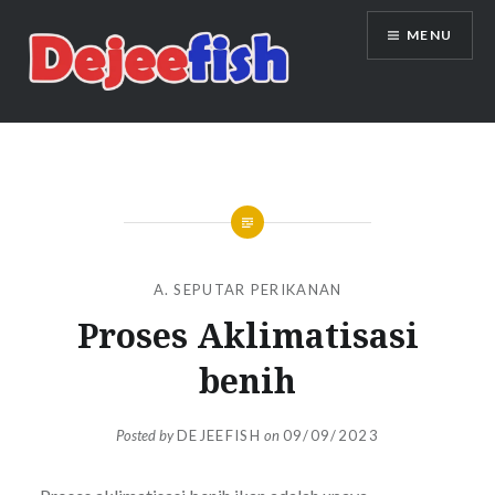
Skip
MENU
to
content
DEJEEFISH | PRODUSEN BENIH
IKAN BERKUALITAS INDONESIA
A. SEPUTAR PERIKANAN
Proses Aklimatisasi
benih
Posted by
DEJEEFISH
on
09/09/2023