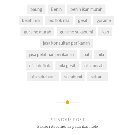
baung
Benih
benih ikan murah
benih nila
bioflok nila
gesit
gurame
gurame murah
gurame sukabumi
ikan
jasa konsultan perikanan
jasa pelatihan perikanan
jual
nila
nila bioflok
nila gesit
nila murah
nila sukabumi
sukabumi
sultana
Navigasi
pos
PREVIOUS POST
Bakteri Aeromonas pada ikan Lele