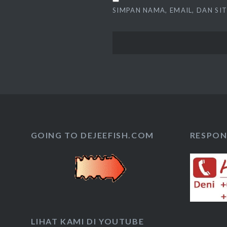
SIMPAN NAMA, EMAIL, DAN SI
GOING TO DEJEEFISH.COM
RESPON 
LIHAT KAMI DI YOUTUBE