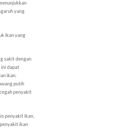
 menunjukkan
ngaruh yang
uk ikan yang
ng sakit dengan
ini dapat
an ikan.
awang putih
ncegah penyakit
s penyakit ikan,
 penyakit ikan