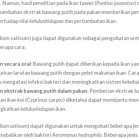
a
. Namun, hasil penelitian pada ikan tawes (
Puntius javanicus
)
nambahan ekstrak bawang putih pada pakan memberikan pe
erhadap nilai kelulushidupan dan pertumbuhan ikan.
lium sativum) juga dapat digunakan sebagai pengobatan unt
erapa cara:
 secara oral
: Bawang putih dapat diberikan kepada ikan ya
kan larutan bawang putih dengan pelet makanan ikan. Cara 
mengatasi infeksi bakteri dan meningkatkan sistem kekebal
n ekstrak bawang putih dalam pakan
: Pemberian ekstrak b
an ikan koi (Cyprinus carpio) diketahui dapat membantu me
gkatkan kelulushidupan ikan.
lium sativum
) dapat digunakan untuk mengobati beberapa jeni
isebabkan oleh bakteri
Aeromonas hydrophila
. Beberapa jenis