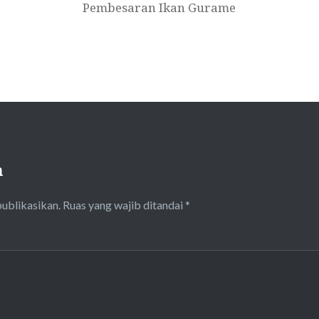
Pembesaran Ikan Gurame
n
publikasikan.
Ruas yang wajib ditandai
*