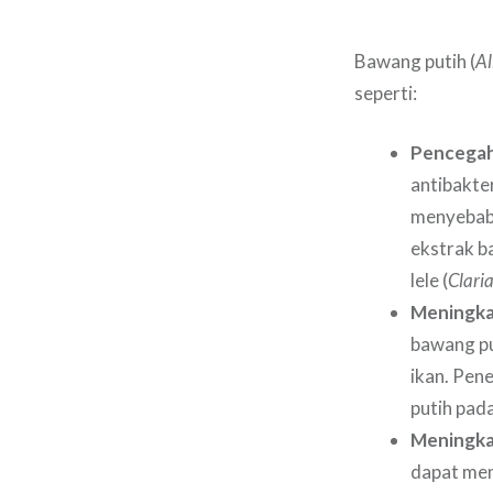
Bawang putih (
Al
seperti:
Pencegaha
antibakte
menyebabka
ekstrak b
lele (
Clari
Meningkat
bawang pu
ikan. Pen
putih pad
Meningka
dapat men