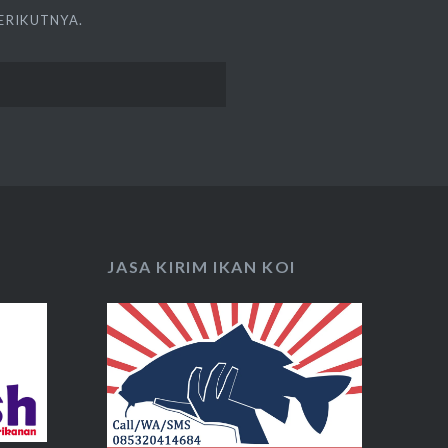
ERIKUTNYA.
JASA KIRIM IKAN KOI