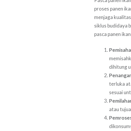
Pasca panen ikan
proses panen ika
menjaga kualitas
siklus budidaya 
pasca panen ikan
Pemisaha
memisahka
dihitung 
Penanga
terluka a
sesuai unt
Pemilaha
atau tujua
Pemrose
dikonsums