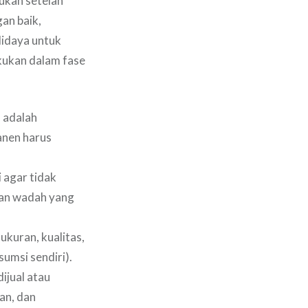
ukan setelah
an baik,
didaya untuk
kukan dalam fase
a adalah
anen harus
i agar tidak
akan wadah yang
ukuran, kualitas,
sumsi sendiri).
dijual atau
an, dan