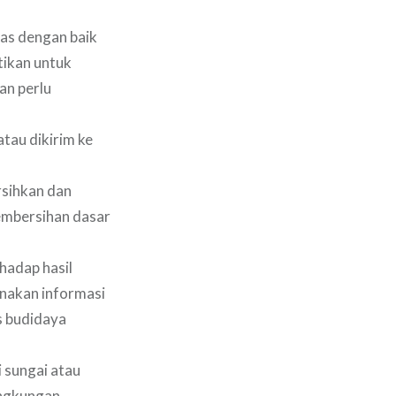
mas dengan baik
tikan untuk
an perlu
atau dikirim ke
rsihkan dan
pembersihan dasar
rhadap hasil
unakan informasi
s budidaya
i sungai atau
ingkungan