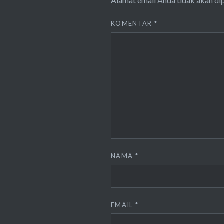
Alamat email Anda tidak akan di
KOMENTAR
*
NAMA
*
EMAIL
*