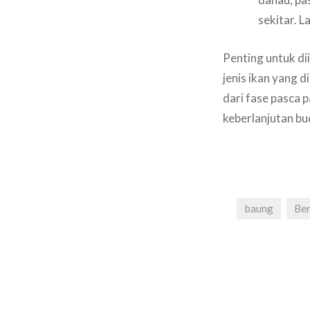
sekitar. L
Penting untuk di
jenis ikan yang 
dari fase pasca 
keberlanjutan bu
baung
Be
Navigasi