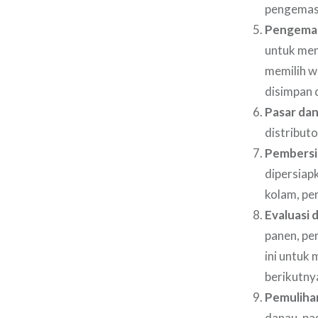
pengemasa
Pengemas
untuk men
memilih w
disimpan 
Pasar dan
distribut
Pembersi
dipersiap
kolam, per
Evaluasi
panen, pe
ini untuk
berikutny
Pemuliha
danau, pa