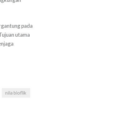
ergantung pada
 Tujuan utama
enjaga
nila bioflik