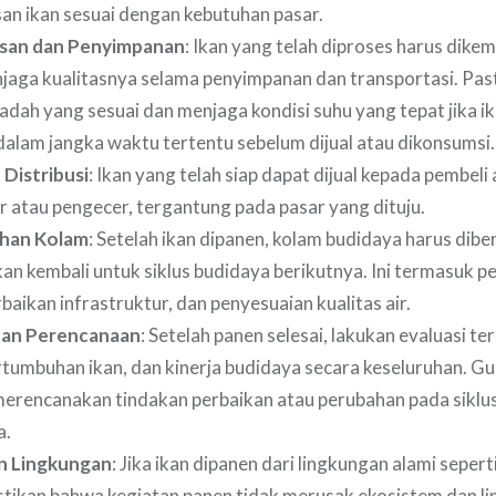
n ikan sesuai dengan kebutuhan pasar.
an dan Penyimpanan
: Ikan yang telah diproses harus dike
jaga kualitasnya selama penyimpanan dan transportasi. Pas
adah yang sesuai dan menjaga kondisi suhu yang tepat jika ik
dalam jangka waktu tertentu sebelum dijual atau dikonsumsi.
 Distribusi
: Ikan yang telah siap dapat dijual kepada pembeli 
or atau pengecer, tergantung pada pasar yang dituju.
han Kolam
: Setelah ikan dipanen, kolam budidaya harus dibe
kan kembali untuk siklus budidaya berikutnya. Ini termasuk 
baikan infrastruktur, dan penyesuaian kualitas air.
 dan Perencanaan
: Setelah panen selesai, lakukan evaluasi te
rtumbuhan ikan, dan kinerja budidaya secara keseluruhan. G
 merencanakan tindakan perbaikan atau perubahan pada siklu
a.
n Lingkungan
: Jika ikan dipanen dari lingkungan alami sepert
stikan bahwa kegiatan panen tidak merusak ekosistem dan l