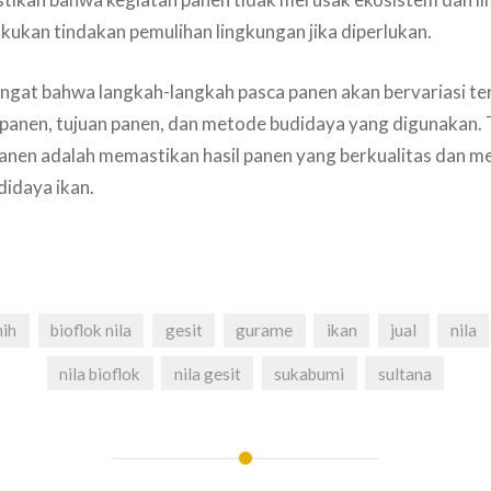
akukan tindakan pemulihan lingkungan jika diperlukan.
ingat bahwa langkah-langkah pasca panen akan bervariasi t
dipanen, tujuan panen, dan metode budidaya yang digunakan.
panen adalah memastikan hasil panen yang berkualitas dan m
didaya ikan.
nih
bioflok nila
gesit
gurame
ikan
jual
nila
nila bioflok
nila gesit
sukabumi
sultana