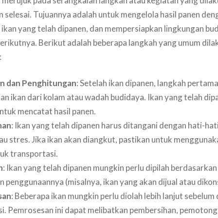
 merujuk pada serangkaian langkah atau kegiatan yang dilak
n selesai. Tujuannya adalah untuk mengelola hasil panen deng
 ikan yang telah dipanen, dan mempersiapkan lingkungan bu
berikutnya. Berikut adalah beberapa langkah yang umum dila
:
n dan Penghitungan
: Setelah ikan dipanen, langkah pertam
n ikan dari kolam atau wadah budidaya. Ikan yang telah dip
untuk mencatat hasil panen.
nan
: Ikan yang telah dipanen harus ditangani dengan hati-hat
tau stres. Jika ikan akan diangkut, pastikan untuk menggun
uk transportasi.
n
: Ikan yang telah dipanen mungkin perlu dipilah berdasarkan 
n penggunaannya (misalnya, ikan yang akan dijual atau dikon
san
: Beberapa ikan mungkin perlu diolah lebih lanjut sebelum 
i. Pemrosesan ini dapat melibatkan pembersihan, pemotong