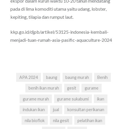
ekspor dalam kurun waktu 10-20 tahun mendatang
pada di lima komoditi utama yaitu udang, lobster,
kepiting, tilapia dan rumput laut.
kkp.go.id/djpb/artikel/53125-indonesia-kembali-
menjadi-tuan-rumah-asia-pasific-aquaculture-2024
APA 2024
baung
baung murah
Benih
benih ikan murah
gesit
gurame
gurame murah
gurame sukabumi
ikan
indukan ikan
jual
konsultan perikanan
nila bioflok
nila gesit
pelatihan ikan