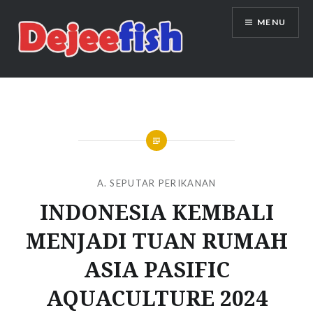
Skip
MENU
to
content
DEJEEFISH | PRODUSEN BENIH
IKAN BERKUALITAS INDONESIA
A. SEPUTAR PERIKANAN
INDONESIA KEMBALI
MENJADI TUAN RUMAH
ASIA PASIFIC
AQUACULTURE 2024