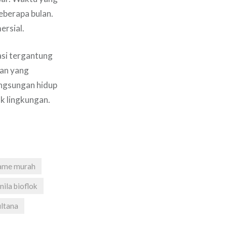
eberapa bulan.
ersial.
asi tergantung
aan yang
angsungan hidup
k lingkungan.
ame murah
nila bioflok
ultana