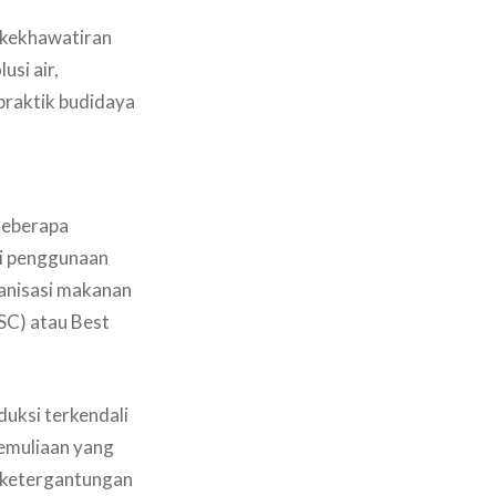
 kekhawatiran
si air,
praktik budidaya
Beberapa
gi penggunaan
ganisasi makanan
SC) atau Best
duksi terkendali
Pemuliaan yang
 ketergantungan