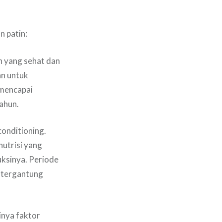
 patin:
n yang sehat dan
an untuk
 mencapai
tahun.
conditioning.
nutrisi yang
ksinya. Periode
, tergantung
inya faktor