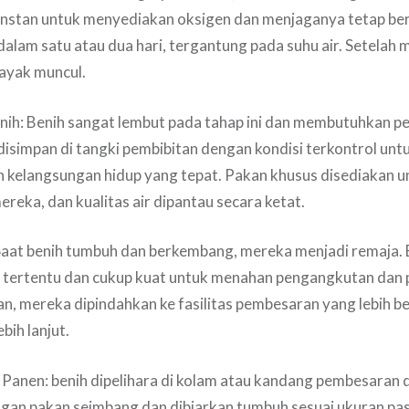
konstan untuk menyediakan oksigen dan menjaganya tetap be
dalam satu atau dua hari, tergantung pada suhu air. Setelah 
ayak muncul.
ih: Benih sangat lembut pada tahap ini dan membutuhkan p
isimpan di tangki pembibitan dengan kondisi terkontrol un
 kelangsungan hidup yang tepat. Pakan khusus disediakan 
eka, dan kualitas air dipantau secara ketat.
 Saat benih tumbuh dan berkembang, mereka menjadi remaja.
 tertentu dan cukup kuat untuk menahan pengangkutan dan 
, mereka dipindahkan ke fasilitas pembesaran yang lebih b
ih lanjut.
Panen: benih dipelihara di kolam atau kandang pembesaran 
ngan pakan seimbang dan dibiarkan tumbuh sesuai ukuran pa