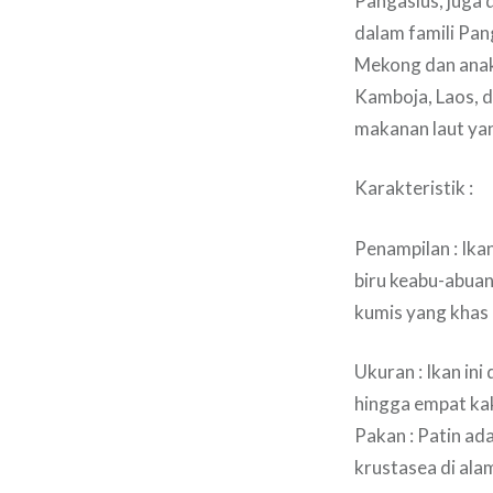
Pangasius, juga d
dalam famili Pan
Mekong dan anak
Kamboja, Laos, d
makanan laut yan
Karakteristik :
Penampilan : Ik
biru keabu-abuan
kumis yang khas 
Ukuran : Ikan in
hingga empat kak
Pakan : Patin ad
krustasea di alam 