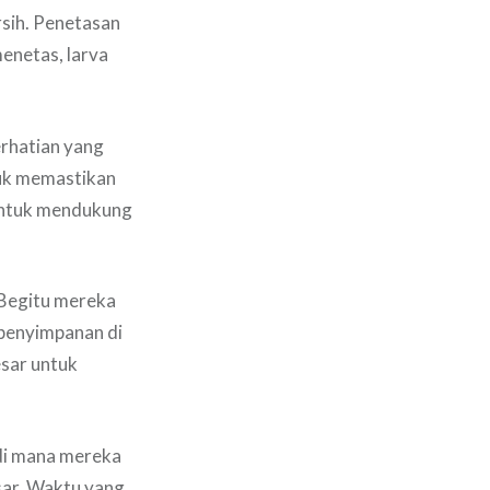
rsih. Penetasan
menetas, larva
erhatian yang
tuk memastikan
untuk mendukung
 Begitu mereka
penyimpanan di
esar untuk
di mana mereka
sar. Waktu yang