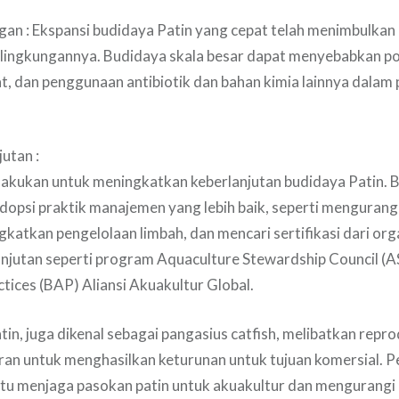
an : Ekspansi budidaya Patin yang cepat telah menimbulkan
ingkungannya. Budidaya skala besar dapat menyebabkan polu
t, dan penggunaan antibiotik dan bahan kimia lainnya dalam 
utan :
lakukan untuk meningkatkan keberlanjutan budidaya Patin. 
opsi praktik manajemen yang lebih baik, seperti menguran
ngkatkan pengelolaan limbah, dan mencari sertifikasi dari or
anjutan seperti program Aquaculture Stewardship Council (A
tices (BAP) Aliansi Akuakultur Global.
tin, juga dikenal sebagai pangasius catfish, melibatkan repro
ran untuk menghasilkan keturunan untuk tujuan komersial. 
tu menjaga pasokan patin untuk akuakultur dan mengurangi