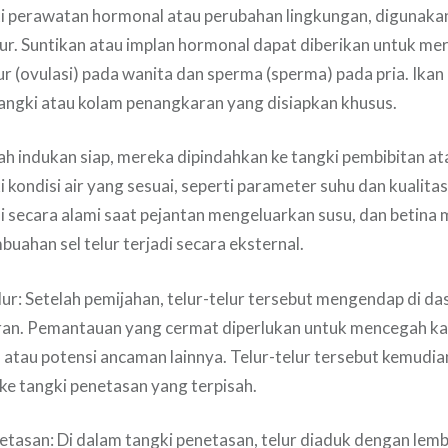
rti perawatan hormonal atau perubahan lingkungan, digunak
lur. Suntikan atau implan hormonal dapat diberikan untuk m
lur (ovulasi) pada wanita dan sperma (sperma) pada pria. Ika
angki atau kolam penangkaran yang disiapkan khusus.
ah indukan siap, mereka dipindahkan ke tangki pembibitan at
 kondisi air yang sesuai, seperti parameter suhu dan kualitas 
i secara alami saat pejantan mengeluarkan susu, dan betina 
buahan sel telur terjadi secara eksternal.
r: Setelah pemijahan, telur-telur tersebut mengendap di das
an. Pemantauan yang cermat diperlukan untuk mencegah kan
 atau potensi ancaman lainnya. Telur-telur tersebut kemudi
ke tangki penetasan yang terpisah.
etasan: Di dalam tangki penetasan, telur diaduk dengan lem