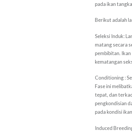
pada ikan tangka
Berikut adalah l
Seleksi Induk: L
matang secara s
pembibitan. Ikan
kematangan seksu
Conditioning : Se
Fase ini melibat
tepat, dan terk
pengkondisian da
pada kondisi ika
Induced Breedin