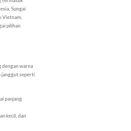
g termasuk
esia, Sungai
k Vietnam,
ai pilihan
ng dengan warna
 janggut seperti
ai panjang
n kecil, dan