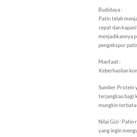
Budidaya :
Patin telah menj
cepat dan kapasi
menjadikannya pi
pengekspor patin
Manfaat :
Keberhasilan ko
Sumber Protein y
terjangkau bagi 
mungkin terbata
Nilai Gizi : Pati
yang ingin meng