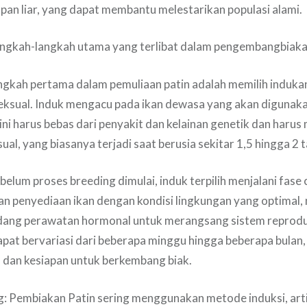
pan liar, yang dapat membantu melestarikan populasi alami.
angkah-langkah utama yang terlibat dalam pengembangbiakan
angkah pertama dalam pemuliaan patin adalah memilih induka
eksual. Induk mengacu pada ikan dewasa yang akan digunak
 ini harus bebas dari penyakit dan kelainan genetik dan harus
al, yang biasanya terjadi saat berusia sekitar 1,5 hingga 2 
belum proses breeding dimulai, induk terpilih menjalani fase 
kan penyediaan ikan dengan kondisi lingkungan yang optimal, 
adang perawatan hormonal untuk merangsang sistem reprodu
pat bervariasi dari beberapa minggu hingga beberapa bulan
n dan kesiapan untuk berkembang biak.
g: Pembiakan Patin sering menggunakan metode induksi, art