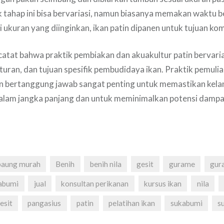
 tahap ini bisa bervariasi, namun biasanya memakan waktu b
 ukuran yang diinginkan, ikan patin dipanen untuk tujuan kom
catat bahwa praktik pembiakan dan akuakultur patin bervari
aturan, dan tujuan spesifik pembudidaya ikan. Praktik pemuli
an bertanggung jawab sangat penting untuk memastikan kel
dalam jangka panjang dan untuk meminimalkan potensi dampa
baung murah
Benih
benih nila
gesit
gurame
gur
abumi
jual
konsultan perikanan
kursus ikan
nila
gesit
pangasius
patin
pelatihan ikan
sukabumi
s