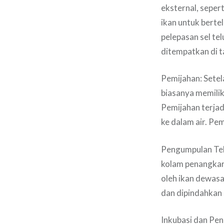
eksternal, sepe
ikan untuk berte
pelepasan sel te
ditempatkan di t
Pemijahan: Setel
biasanya memiliki
Pemijahan terjad
ke dalam air. Pem
Pengumpulan Telu
kolam penangkar
oleh ikan dewasa
dan dipindahkan 
Inkubasi dan Pen