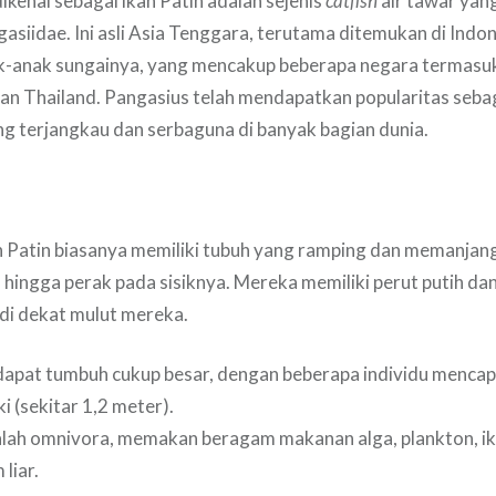
ikenal sebagai ikan Patin adalah sejenis
catfish
air tawar yan
gasiidae. Ini asli Asia Tenggara, terutama ditemukan di Indon
-anak sungainya, yang mencakup beberapa negara termasu
an Thailand. Pangasius telah mendapatkan popularitas sebag
g terjangkau dan serbaguna di banyak bagian dunia.
an Patin biasanya memiliki tubuh yang ramping dan memanja
 hingga perak pada sisiknya. Mereka memiliki perut putih dan
di dekat mulut mereka.
i dapat tumbuh cukup besar, dengan beberapa individu mencap
i (sekitar 1,2 meter).
alah omnivora, memakan beragam makanan alga, plankton, ika
liar.