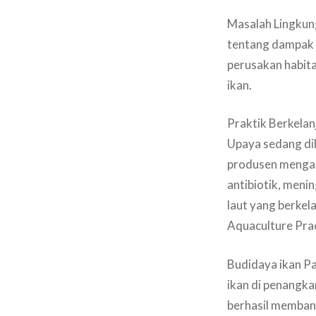
Masalah Lingkung
tentang dampak l
perusakan habita
ikan.
Praktik Berkelanj
Upaya sedang di
produsen mengad
antibiotik, meni
laut yang berkel
Aquaculture Prac
Budidaya ikan Pa
ikan di penangka
berhasil memban