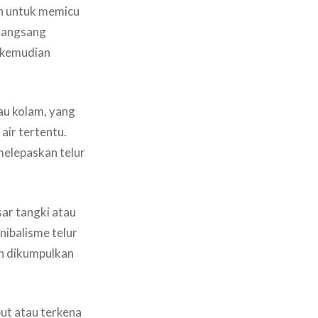
an untuk memicu
erangsang
n kemudian
au kolam, yang
air tertentu.
melepaskan telur
ar tangki atau
ibalisme telur
an dikumpulkan
but atau terkena