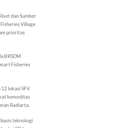
 Riset dan Sumber
isheries Village
am prioritas
ala BRSDM
mart Fisheries
 12 lokasi SFV
gkat komoditas
oman Radiarta.
basis teknologi