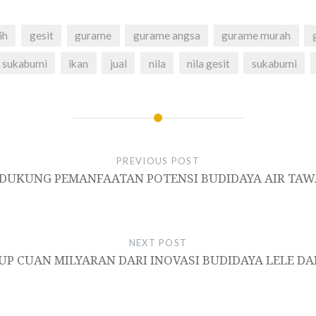
ih
gesit
gurame
gurame angsa
gurame murah
 sukabumi
ikan
jual
nila
nila gesit
sukabumi
PREVIOUS POST
 DUKUNG PEMANFAATAN POTENSI BUDIDAYA AIR TAW
NEXT POST
P CUAN MILYARAN DARI INOVASI BUDIDAYA LELE D