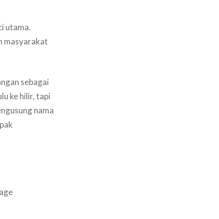
ci utama.
an masyarakat
angan sebagai
ke hilir, tapi
mengusung nama
mpak
lage