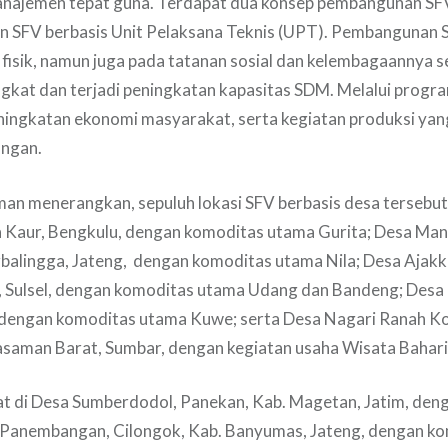
anajemen tepat guna. Terdapat dua konsep pembangunan SF
an SFV berbasis Unit Pelaksana Teknis (UPT). Pembangunan 
 fisik, namun juga pada tatanan sosial dan kelembagaannya 
gkat dan terjadi peningkatan kapasitas SDM. Melalui progr
ingkatan ekonomi masyarakat, serta kegiatan produksi yan
ungan.
man menerangkan, sepuluh lokasi SFV berbasis desa tersebut
ta Kaur, Bengkulu, dengan komoditas utama Gurita; Desa Ma
rbalingga, Jateng, dengan komoditas utama Nila; Desa Ajak
u, Sulsel, dengan komoditas utama Udang dan Bandeng; Desa
dengan komoditas utama Kuwe; serta Desa Nagari Ranah Ko
asaman Barat, Sumbar, dengan kegiatan usaha Wisata Bahari
pat di Desa Sumberdodol, Panekan, Kab. Magetan, Jatim, de
 Panembangan, Cilongok, Kab. Banyumas, Jateng, dengan k