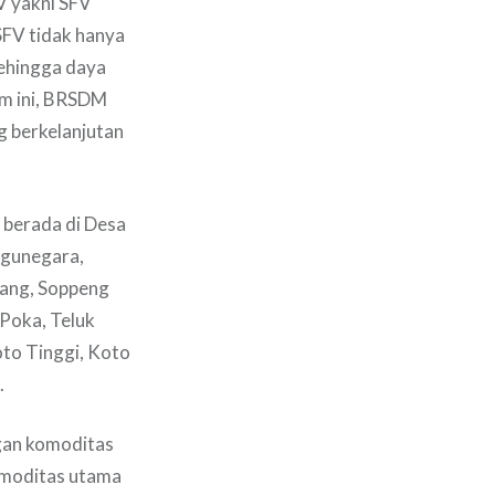
V yakni SFV
SFV tidak hanya
sehingga daya
am ini, BRSDM
g berkelanjutan
 berada di Desa
ngunegara,
kang, Soppeng
 Poka, Teluk
to Tinggi, Koto
.
ngan komoditas
omoditas utama