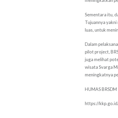
meningkatkan pe
Sementara itu, d
Tujuannya yakni
luas, untuk men
Dalam pelaksana
pilot project, B
juga melihat po
wisata Svarga M
meningkatnya pe
HUMAS BRSDM
https://kkp.go.i