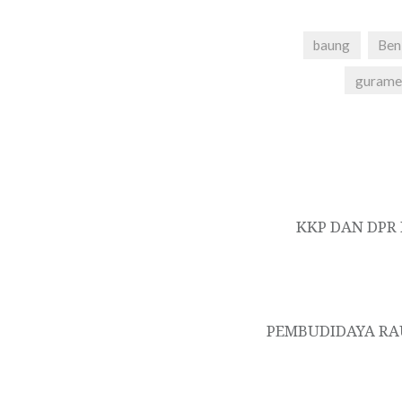
baung
Ben
gurame
Navigasi
pos
KKP DAN DPR
PEMBUDIDAYA RAU