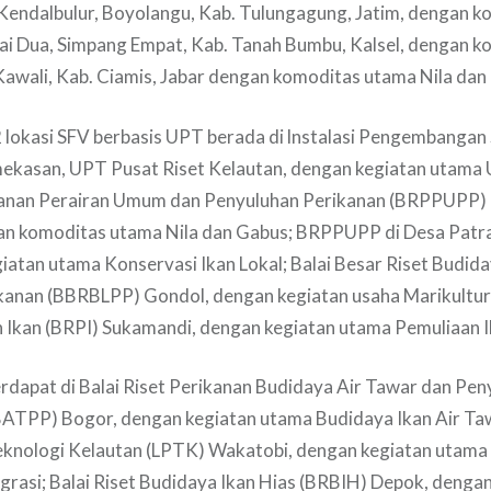
 Kendalbulur, Boyolangu, Kab. Tulungagung, Jatim, dengan 
gai Dua, Simpang Empat, Kab. Tanah Bumbu, Kalsel, dengan 
Kawali, Kab. Ciamis, Jabar dengan komoditas utama Nila dan
 lokasi SFV berbasis UPT berada di lnstalasi Pengembangan
mekasan, UPT Pusat Riset Kelautan, dengan kegiatan utama
ikanan Perairan Umum dan Penyuluhan Perikanan (BRPPUPP) 
an komoditas utama Nila dan Gabus; BRPPUPP di Desa Patra
iatan utama Konservasi Ikan Lokal; Balai Besar Riset Budida
anan (BBRBLPP) Gondol, dengan kegiatan usaha Marikultur;
 Ikan (BRPI) Sukamandi, dengan kegiatan utama Pemuliaan 
terdapat di Balai Riset Perikanan Budidaya Air Tawar dan Pe
ATPP) Bogor, dengan kegiatan utama Budidaya Ikan Air Ta
knologi Kelautan (LPTK) Wakatobi, dengan kegiatan utama
grasi; Balai Riset Budidaya Ikan Hias (BRBIH) Depok, denga