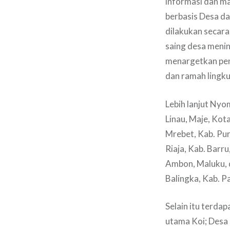
informasi dan m
berbasis Desa d
dilakukan secara
saing desa menin
menargetkan pen
dan ramah lingk
Lebih lanjut Nyo
Linau, Maje, Ko
Mrebet, Kab. Pu
Riaja, Kab. Barr
Ambon, Maluku, 
Balingka, Kab. P
Selain itu terda
utama Koi; Desa