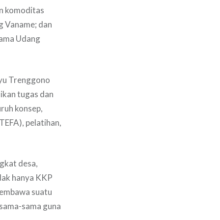
an komoditas
g Vaname; dan
utama Udang
hyu Trenggono
ikan tugas dan
ruh konsep,
TEFA), pelatihan,
gkat desa,
idak hanya KKP
membawa suatu
ersama-sama guna