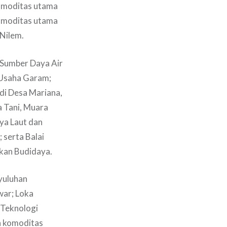
komoditas utama
komoditas utama
 Nilem.
 Sumber Daya Air
 Usaha Garam;
di Desa Mariana,
 Tani, Muara
ya Laut dan
 serta Balai
Ikan Budidaya.
nyuluhan
war; Loka
 Teknologi
n komoditas