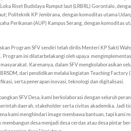
; Loka Riset Budidaya Rumput laut (LRBRL) Gorontalo, deng
ut; Politeknik KP Jembrana, dengan komoditas utama Udan
 Usaha Perikanan (AUP) Kampus Serang, dengan komoditas 
kan Program SFV sendiri telah dirilis Menteri KP Sakti Wa
. Program ini dilatarbelakangi oleh upaya mengimplementas
 masyarakat. Karenanya, dalam SFV mengkolaborasikan selu
 BRSDM, dari pendidikan melalui kegiatan Teaching Factory (
fikasi, serta penerapan inovasi, teknologi dan digitalisasi.
ngkan SFV Desa, kami berkolaborasi dengan seluruh peran
rintah daerah, stakeholder serta civitas akademika. Jadi t
ena kami menghindari image membawa bantuan, tapi kami 
k membangun desa menjadi desa cerdas atau desa pintar b