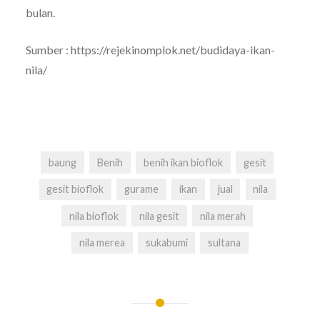
bulan.
Sumber : https://rejekinomplok.net/budidaya-ikan-
nila/
baung
Benih
benih ikan bioflok
gesit
gesit bioflok
gurame
ikan
jual
nila
nila bioflok
nila gesit
nila merah
nila merea
sukabumi
sultana
Navigasi