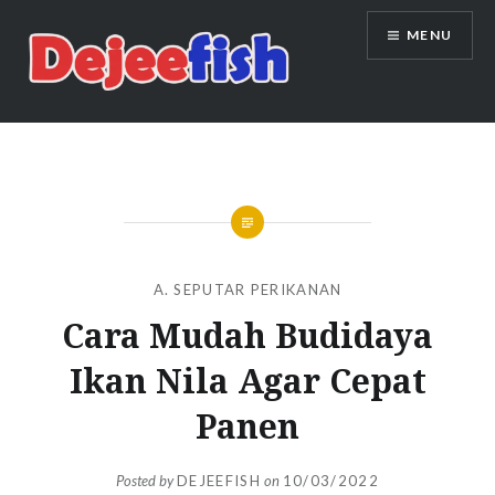
Skip
MENU
to
content
DEJEEFISH | PRODUSEN BENIH
IKAN BERKUALITAS INDONESIA
A. SEPUTAR PERIKANAN
Cara Mudah Budidaya
Ikan Nila Agar Cepat
Panen
Posted by
DEJEEFISH
on
10/03/2022