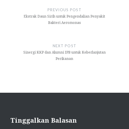
pos
PREVIOUS POST
Ekstrak Daun Sirih untuk Pengendalian Penyakit
Bakteri Aeromonas
NEXT POST
Sinergi KKP dan Alumni IPB untuk Keberlanjutan
Perikanan
Tinggalkan Balasan