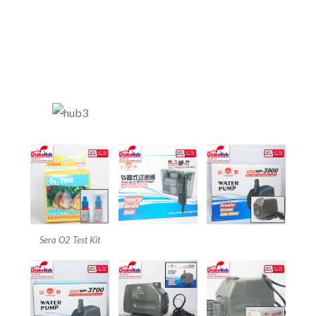
Info Harga Peralatan
Terbaru silahkan hubungi
kami :
Sera O2 Test Kit