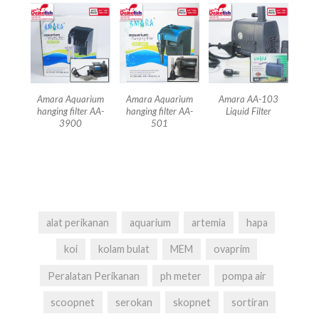
Amara Aquarium
Amara Aquarium
Amara AA-103
hanging filter AA-
hanging filter AA-
Liquid Filter
3900
501
alat perikanan
aquarium
artemia
hapa
koi
kolam bulat
MEM
ovaprim
Peralatan Perikanan
ph meter
pompa air
scoopnet
serokan
skopnet
sortiran