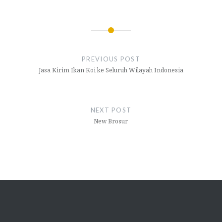
Navigasi
pos
PREVIOUS POST
Jasa Kirim Ikan Koi ke Seluruh Wilayah Indonesia
NEXT POST
New Brosur