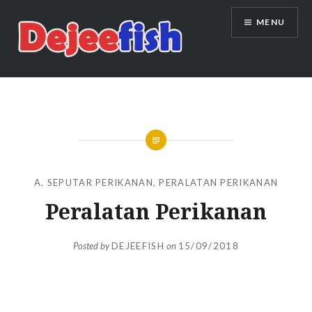
Skip
MENU
to
content
DEJEEFISH | PRODUSEN BENIH
IKAN BERKUALITAS INDONESIA
A. SEPUTAR PERIKANAN
,
PERALATAN PERIKANAN
Peralatan Perikanan
Posted by
DEJEEFISH
on
15/09/2018