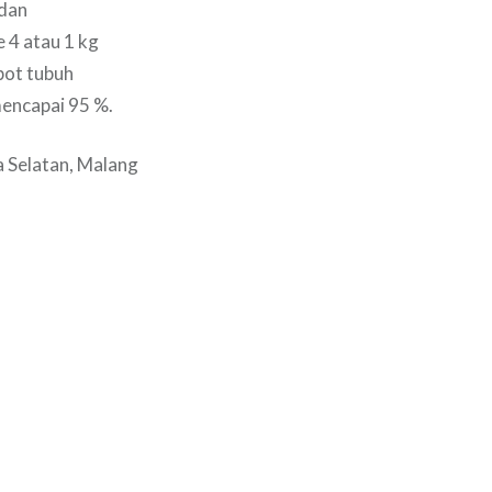
 dan
e 4 atau 1 kg
obot tubuh
mencapai 95 %.
a Selatan, Malang