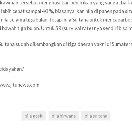
rkawinan tersebut menghasilkan benih ikan yang sangat baik
ebih cepat sampai 40 %, biasanya ikan nila di panen pada siz
 nila selama tiga bulan, tetapi nila Sultana untuk mencapai b
 bawah tiga bulan. Untuk SR (survival rate) nya sendiri bisa 
la Sultana sudah dikembangkan di tiga daerah yakni di Sumater
didayakan?
/www.jitunews.com
nila gesit
nila nirwana
nila sultana