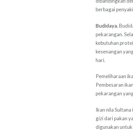
dibandingkan den
berbagai penyaki
Budidaya.
Budida
pekarangan. Sel
kebutuhan protei
kesenangan yang 
hari.
Pemeliharaan ika
Pembesaran ikan 
pekarangan yang
Ikan nila Sultan
gizi dari pakan 
digunakan untuk k