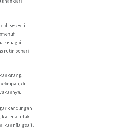
tahan dari
umah seperti
emenuhi
na sebagai
 rutin sehari-
kan orang.
melimpah, di
ayakannya.
 agar kandungan
, karena tidak
 ikan nila gesit.