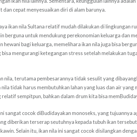
gan ikan nila lainnya. Sementara, keunggulan lainnya adalah 
t dan cepat menyesuaikan diri di alam barunya.
ya ikan nila Sultana relatif mudah dilakukan di lingkungan r
ain berguna untuk mendukung perekonomian keluarga dan m
n hewani bagi keluarga, memelihara ikan nila juga bisa bergu
bisa mengurangi ketegangan stress setelah melakukan tugas
n nila, terutama pembesarannya tidak sesulit yang dibayang
nila tidak harus membutuhkan lahan yang luas dan air yang 
 relatif sempitpun, bahkan dalam drum kita bisa memBudid
a ini sangat cocok diBudidayakan monoseks, yang tujuannya
yang diberikan terserap seutuhnya kepada tubuh ikan tersebut
awin. Selain itu, ikan nila ini sangat cocok disilangkan dengan