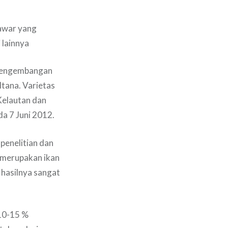
tawar yang
 lainnya
r Pengembangan
ltana. Varietas
Kelautan dan
a 7 Juni 2012.
penelitian dan
a merupakan ikan
a hasilnya sangat
 10-15 %