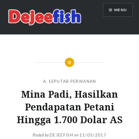
Skip
MENU
to
content
DEJEEFISH | PRODUSEN BENIH
IKAN BERKUALITAS INDONESIA
A. SEPUTAR PERIKANAN
Mina Padi, Hasilkan
Pendapatan Petani
Hingga 1.700 Dolar AS
Posted by
DEJEEFISH
on
11/05/2017