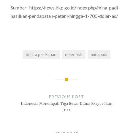
Sumber : https://news.kkp.go.id/index.php/mina-padi-
hasilkan-pendapatan-petani-hingga-1-700-dolar-as/
berita perikanan
dejeefish
minapadi
Navigasi
pos
PREVIOUS POST
Indonesia Menempati Tiga Besar Dunia Ekspor Ikan
Hias