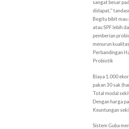
sangat besar pa
didapat,’’ tandas
Begitu bibit mau
atau SPF lebih d
pemberian probio
menurun kualita
Perbandingan Ha
Probiotik
Biaya 1.000 ekor
pakan 30 sak (ha
Total modal sekit
Dengan harga pan
Keuntungan sekit
Sistem Guba mem