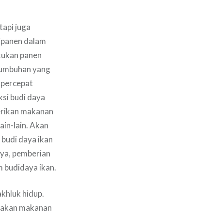
tapi juga
ipanen dalam
kukan panen
rtumbuhan yang
mpercepat
si budi daya
erikan makanan
ain-lain. Akan
 budi daya ikan
inya, pemberian
 budidaya ikan.
khluk hidup.
nakan makanan