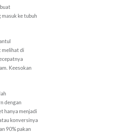
mbuat
g masuk ke tubuh
antul
melihat di
secepatnya
lam. Keesokan
lah
rn dengan
et hanya menjadi
atau konversinya
ikan 90% pakan