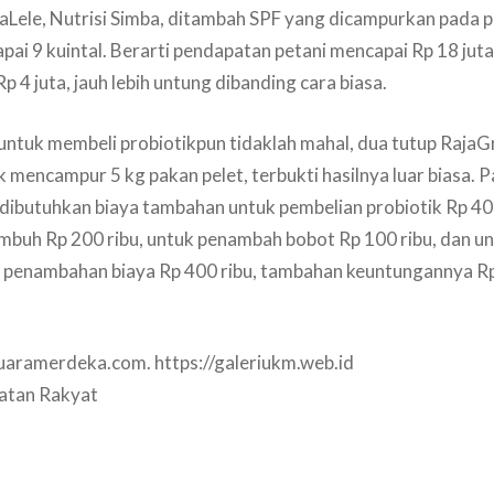
Lele, Nutrisi Simba, ditambah SPF yang dicampurkan pada p
ai 9 kuintal. Berarti pendapatan petani mencapai Rp 18 juta. 
 Rp 4 juta, jauh lebih untung dibanding cara biasa.
untuk membeli probiotikpun tidaklah mahal, dua tutup Raja
k mencampur 5 kg pakan pelet, terbukti hasilnya luar biasa. 
dibutuhkan biaya tambahan untuk pembelian probiotik Rp 400 
mbuh Rp 200 ribu, untuk penambah bobot Rp 100 ribu, dan u
i, penambahan biaya Rp 400 ribu, tambahan keuntungannya Rp 
suaramerdeka.com
. https://galeriukm.web.id
latan Rakyat