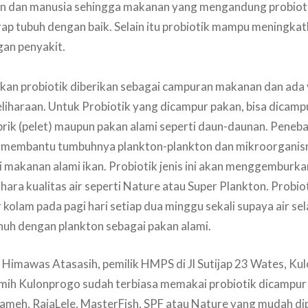
n dan manusia sehingga makanan yang mengandung probio
rap tubuh dengan baik. Selain itu probiotik mampu meningka
gan penyakit.
Ikan probiotik diberikan sebagai campuran makanan dan ada
liharaan. Untuk Probiotik yang dicampur pakan, bisa dicam
rik (pelet) maupun pakan alami seperti daun-daunan. Peneba
 membantu tumbuhnya plankton-plankton dan mikroorganis
i makanan alami ikan. Probiotik jenis ini akan menggemburk
ara kualitas air seperti Nature atau Super Plankton. Probiot
 kolam pada pagi hari setiap dua minggu sekali supaya air sel
uh dengan plankton sebagai pakan alami.
Himawas Atasasih, pemilik HMPS di Jl Sutijap 23 Wates, Ku
mih Kulonprogo sudah terbiasa memakai probiotik dicampur 
ameh, RajaLele, MasterFish, SPF atau Nature yang mudah dip