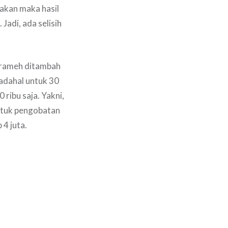
akan maka hasil
Jadi, ada selisih
Grameh ditambah
Padahal untuk 30
ribu saja. Yakni,
ntuk pengobatan
4 juta.