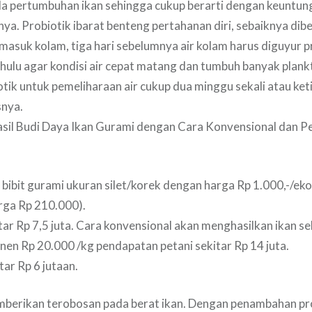
da pertumbuhan ikan sehingga cukup berarti dengan keuntun
nya. Probiotik ibarat benteng pertahanan diri, sebaiknya diber
 masuk kolam, tiga hari sebelumnya air kolam harus diguyur 
ahulu agar kondisi air cepat matang dan tumbuh banyak plank
tik untuk pemeliharaan air cukup dua minggu sekali atau keti
snya.
sil Budi Daya Ikan Gurami dengan Cara Konvensional dan 
 bibit gurami ukuran silet/korek dengan harga Rp 1.000,-/e
rga Rp 210.000).
ar Rp 7,5 juta. Cara konvensional akan menghasilkan ikan sek
en Rp 20.000 /kg pendapatan petani sekitar Rp 14 juta.
ar Rp 6 jutaan.
berikan terobosan pada berat ikan. Dengan penambahan pro