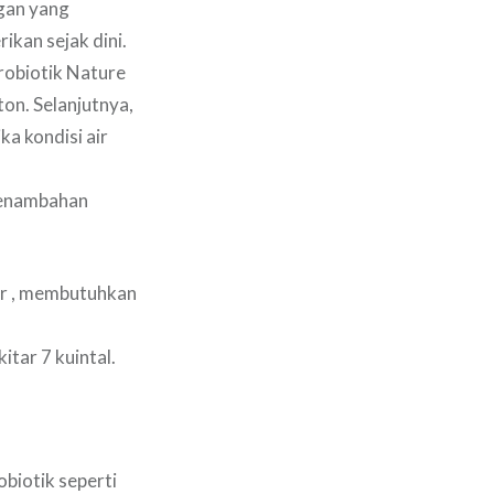
gan yang
ikan sejak dini.
probiotik Nature
ton. Selanjutnya,
ka kondisi air
Penambahan
kor , membutuhkan
itar 7 kuintal.
biotik seperti