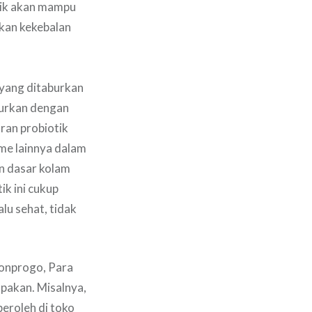
tik akan mampu
tkan kekebalan
 yang ditaburkan
purkan dengan
ran probiotik
me lainnya dalam
an dasar kolam
ik ini cukup
alu sehat, tidak
lonprogo, Para
pakan. Misalnya,
eroleh di toko