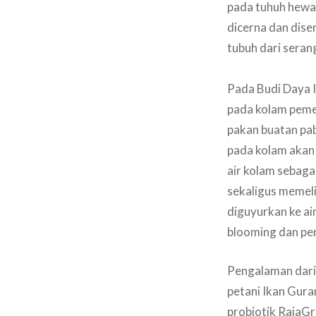
pada tuhuh hewa
dicerna dan dise
tubuh dari seran
Pada Budi Daya 
pada kolam peme
pakan buatan pab
pada kolam akan
air kolam sebaga
sekaligus memelih
diguyurkan ke air
blooming dan pen
Pengalaman dari 
petani Ikan Gura
probiotik RajaGr