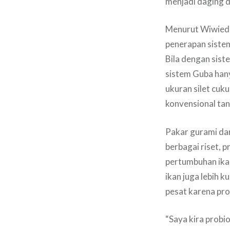
menjadi daging 
Menurut Wiwied 
penerapan sistem
Bila dengan sist
sistem Guba han
ukuran silet cuk
konvensional tan
Pakar gurami da
berbagai riset, 
pertumbuhan ikan
ikan juga lebih 
pesat karena pr
“Saya kira probi