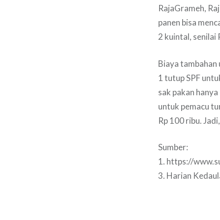
RajaGrameh, Raja
panen bisa mencap
2 kuintal, senilai
Biaya tambahan 
1 tutup SPF untu
sak pakan hanya 
untuk pemacu tu
Rp 100 ribu. Jad
Sumber:
1. https://www.
3. Harian Kedau