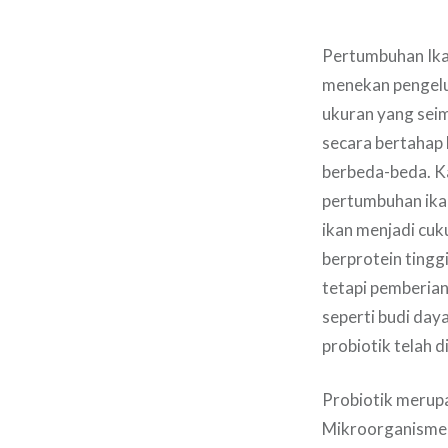
Pertumbuhan Ikan
menekan pengelu
ukuran yang sei
secara bertahap
berbeda-beda. K
pertumbuhan ikan
ikan menjadi cu
berprotein tingg
tetapi pemberian
seperti budi daya
probiotik telah
Probiotik merup
Mikroorganisme