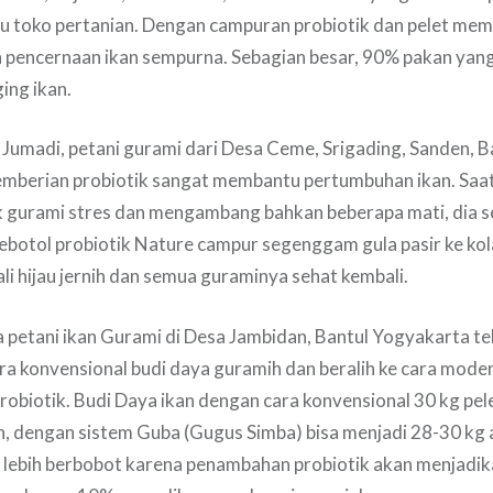
au toko pertanian. Dengan campuran probiotik dan pelet me
 pencernaan ikan sempurna. Sebagian besar, 90% pakan yan
ing ikan.
umadi, petani gurami dari Desa Ceme, Srigading, Sanden, B
berian probiotik sangat membantu pertumbuhan ikan. Saat 
 gurami stres dan mengambang bahkan beberapa mati, dia 
botol probiotik Nature campur segenggam gula pasir ke ko
ali hijau jernih dan semua guraminya sehat kembali.
petani ikan Gurami di Desa Jambidan, Bantul Yogyakarta te
a konvensional budi daya guramih dan beralih ke cara mode
biotik. Budi Daya ikan dengan cara konvensional 30 kg pel
n, dengan sistem Guba (Gugus Simba) bisa menjadi 28-30 kg 
an lebih berbobot karena penambahan probiotik akan menjad