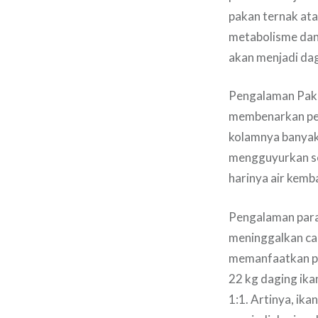
pakan ternak at
metabolisme dan
akan menjadi dag
Pengalaman Pak J
membenarkan pem
kolamnya banyak
mengguyurkan se
harinya air kemb
Pengalaman para 
meninggalkan car
memanfaatkan pro
22 kg daging ika
1:1. Artinya, ik