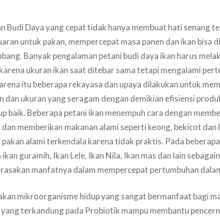
 Budi Daya yang cepat tidak hanya membuat hati senang te
aran untuk pakan, mempercepat masa panen dan ikan bisa d
mbang. Banyak pengalaman petani budi daya ikan harus mela
 karena ukuran ikan saat ditebar sama tetapi mengalami pe
arena itu beberapa rekayasa dan upaya dilakukan untuk me
 dan ukuran yang seragam dengan demikian efisiensi produk
kup baik. Beberapa petani ikan menempuh cara dengan memb
i dan memberikan makanan alami seperti keong, bekicot dan l
 pakan alami terkendala karena tidak praktis. Pada beberapa
 ikan guramih, Ikan Lele, Ikan Nila, Ikan mas dan lain sebaga
 dirasakan manfatnya dalam mempercepat pertumbuhan dalam
akan mikroorganisme hidup yang sangat bermanfaat bagi ma
 yang terkandung pada Probiotik mampu membantu pencer