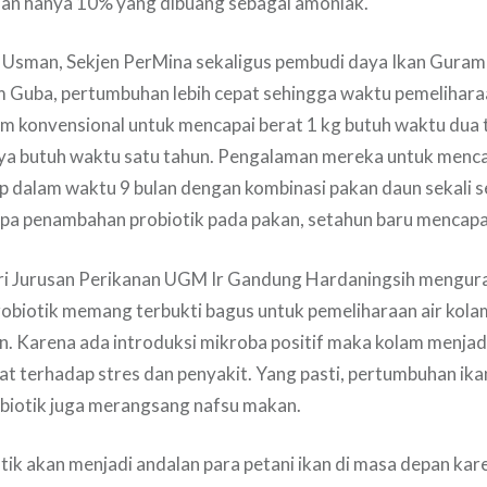
dan hanya 10% yang dibuang sebagai amoniak.
Usman, Sekjen PerMina sekaligus pembudi daya Ikan Gurami,
 Guba, pertumbuhan lebih cepat sehingga waktu pemeliharaa
em konvensional untuk mencapai berat 1 kg butuh waktu dua
ya butuh waktu satu tahun. Pengalaman mereka untuk mencap
up dalam waktu 9 bulan dengan kombinasi pakan daun sekali s
pa penambahan probiotik pada pakan, setahun baru mencapai
ri Jurusan Perikanan UGM Ir Gandung Hardaningsih mengura
probiotik memang terbukti bagus untuk pemeliharaan air kol
. Karena ada introduksi mikroba positif maka kolam menjadi
kuat terhadap stres dan penyakit. Yang pasti, pertumbuhan ika
obiotik juga merangsang nafsu makan.
otik akan menjadi andalan para petani ikan di masa depan k