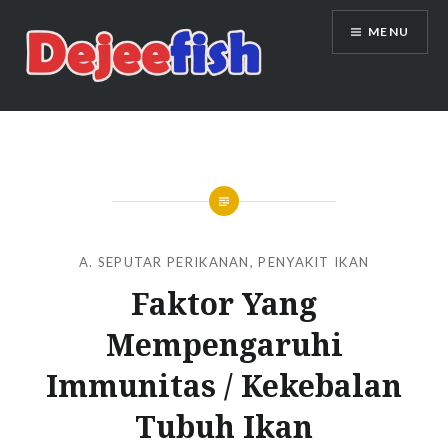
Skip
MENU
to
content
DEJEEFISH | PRODUSEN BENIH
IKAN BERKUALITAS INDONESIA
A. SEPUTAR PERIKANAN
,
PENYAKIT IKAN
Faktor Yang
Mempengaruhi
Immunitas / Kekebalan
Tubuh Ikan