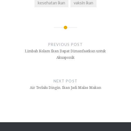
kesehatan ikan
vaksin ikan
Navigasi
pos
PREVIOUS POST
Limbah Kolam Ikan Dapat Dimanfaatkan untuk
Akuaponik
NEXT POST
Air Terlalu Dingin, Ikan Jadi Malas Makan