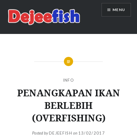
Skip
MENU
to
content
DEJEEFISH | PRODUSEN BENIH
IKAN BERKUALITAS INDONESIA
INFO
PENANGKAPAN IKAN
BERLEBIH
(OVERFISHING)
Posted by
DEJEEFISH
on
13/02/2017