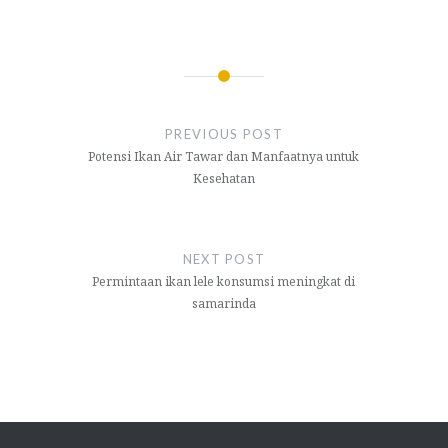
Navigasi
pos
PREVIOUS POST
Potensi Ikan Air Tawar dan Manfaatnya untuk
Kesehatan
NEXT POST
Permintaan ikan lele konsumsi meningkat di
samarinda