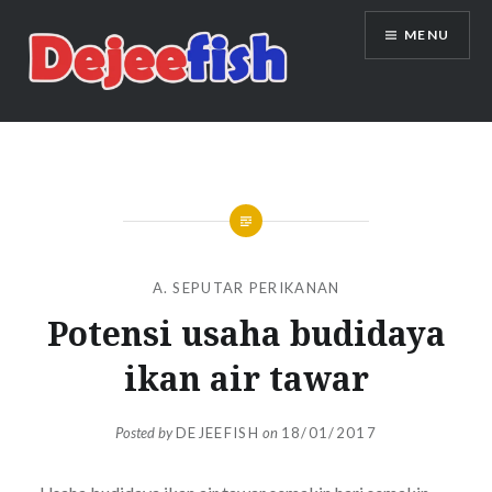
Skip
MENU
to
content
DEJEEFISH | PRODUSEN BENIH
IKAN BERKUALITAS INDONESIA
A. SEPUTAR PERIKANAN
Potensi usaha budidaya
ikan air tawar
Posted by
DEJEEFISH
on
18/01/2017