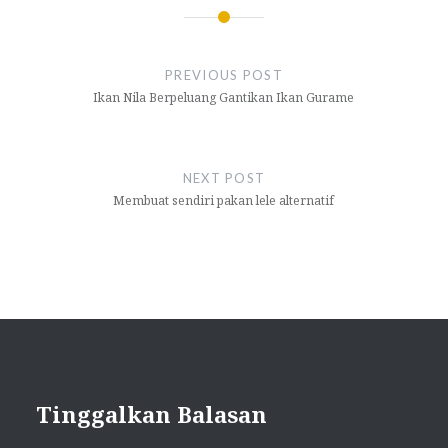
Navigasi
pos
PREVIOUS POST
Ikan Nila Berpeluang Gantikan Ikan Gurame
NEXT POST
Membuat sendiri pakan lele alternatif
Tinggalkan Balasan