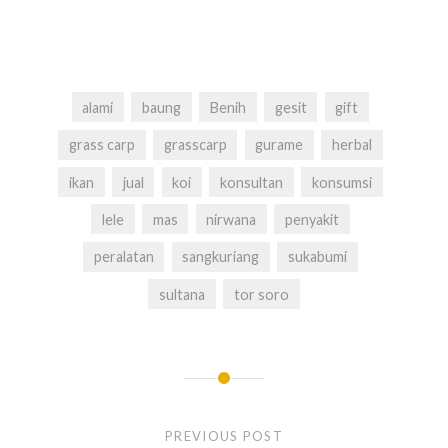
alami
baung
Benih
gesit
gift
grass carp
grasscarp
gurame
herbal
ikan
jual
koi
konsultan
konsumsi
lele
mas
nirwana
penyakit
peralatan
sangkuriang
sukabumi
sultana
tor soro
Navigasi
pos
PREVIOUS POST