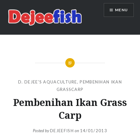
Skip
MENU
to
content
DEJEEFISH | PRODUSEN BENIH
IKAN BERKUALITAS INDONESIA
D. DEJEE'S AQUACULTURE
,
PEMBENIHAN IKAN
GRASSCARP
Pembenihan Ikan Grass
Carp
Posted by
DEJEEFISH
on
14/01/2013