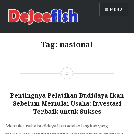
Skip
MENU
to
content
DEJEEFISH | PRODUSEN BENIH
IKAN BERKUALITAS INDONESIA
Tag:
nasional
Pentingnya Pelatihan Budidaya Ikan
Sebelum Memulai Usaha: Investasi
Terbaik untuk Sukses
Memulai usaha budidaya ikan adalah langkah yang
menjanjikan, mengingat tingginya permintaan akan produk