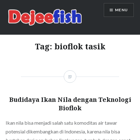
Skip
MENU
to
content
DEJEEFISH | PRODUSEN BENIH
IKAN BERKUALITAS INDONESIA
Tag:
bioflok tasik
Budidaya Ikan Nila dengan Teknologi
Bioflok
Ikan nila bisa menjadi salah satu komoditas air tawar
potensial dikembangkan di Indonesia, karena nila bisa