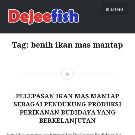
Skip
MENU
to
content
DEJEEFISH | PRODUSEN BENIH
IKAN BERKUALITAS INDONESIA
Tag:
benih ikan mas mantap
PELEPASAN IKAN MAS MANTAP
SEBAGAI PENDUKUNG PRODUKSI
PERIKANAN BUDIDAYA YANG
BERKELANJUTAN
Ikan Mas merupakan komoditas Perikanan Budidaya Air