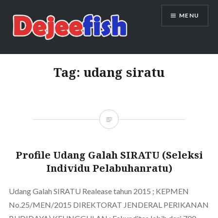
Skip
MENU
to
content
DEJEEFISH | PRODUSEN BENIH
IKAN BERKUALITAS INDONESIA
Tag:
udang siratu
Profile Udang Galah SIRATU (Seleksi
Individu Pelabuhanratu)
Udang Galah SIRATU Realease tahun 2015 ; KEPMEN
No.25/MEN/2015 DIREKTORAT JENDERAL PERIKANAN