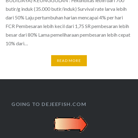
BUDIDAYA) KEUNGGULAN : Fekunditas lebih dari 700
butir/g induk (35.000 butir/induk) Survival rate larva lebih
dari 50% Laju pertumbuhan harian mencapai 4% per hari
FCR Pembesaran lebih kecil dari 1,75 SR pembesaran lebih
besar dari 80% Lama pemeliharaan pembesaran lebih cepat
10% dari…
READ MORE
GOING TO DEJEEFISH.COM