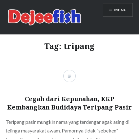
Skip
MENU
to
content
DEJEEFISH | PRODUSEN BENIH
IKAN BERKUALITAS INDONESIA
Tag:
tripang
Cegah dari Kepunahan, KKP
Kembangkan Budidaya Teripang Pasir
Teripang pasir mungkin nama yang terdengar agak asing di
telinga masyarakat awam. Pamornya tidak “sebeken”