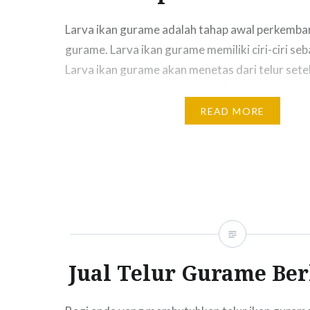
Larva ikan gurame adalah tahap awal perkemba
gurame. Larva ikan gurame memiliki ciri-ciri seb
Larva ikan gurame akan menetas dari telur sete
Larva ikan gurame akan hidup dengan memakan 
yang menempel di tubuhnya selama 3-5 hari. Set
READ MORE
habis, larva ikan gurame akan mulai mencari ma
Jual Telur Gurame Ber