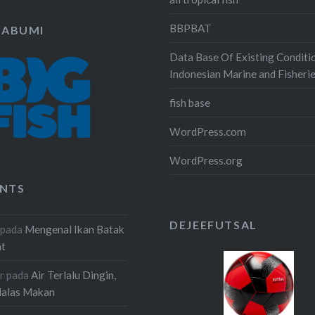
BBPBAT
KABUMI
Data Base Of Existing Conditi
Indonesian Marine and Fisheri
fish base
WordPress.com
WordPress.org
NTS
DEJEEFUTSAL
pada
Mengenal Ikan Batak
at
r
pada
Air Terlalu Dingin,
Malas Makan