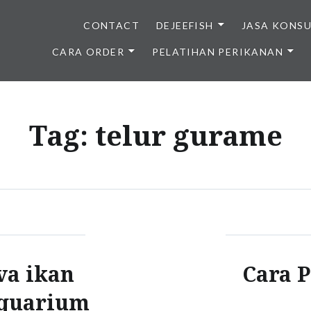
CONTACT
DEJEEFISH
JASA KONS
CARA ORDER
PELATIHAN PERIKANAN
BENIH IKAN BERKUALITAS I
Tag:
telur gurame
va ikan
Cara 
quarium