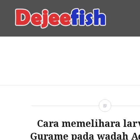
Skip
to
content
DEJEEFISH | PRODUSEN 
Cara memelihara lar
Gurame pada wadah A