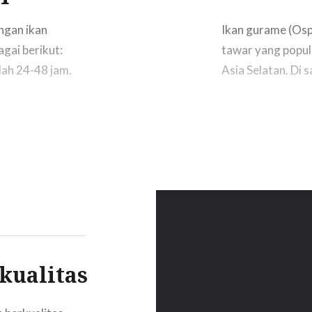
ngan ikan
Ikan gurame (Osp
agai berikut:
tawar yang popul
lah 24-48 jam.
Asia Selatan. Di 
kuning telur
akuarium sebagai 
elah kuning telur
ikan ini juga memi
kan. Larva ikan…
grameh (Jw.); kalo
kualitas