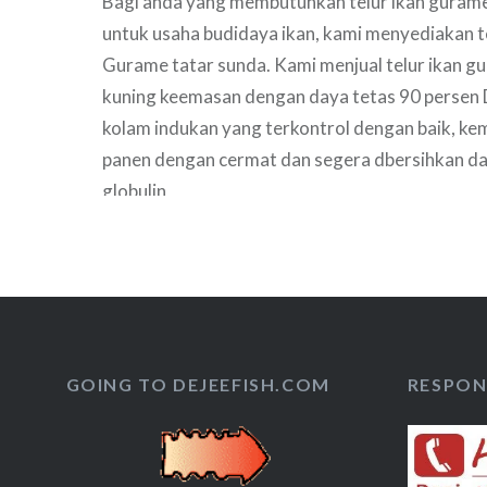
Bagi anda yang membutuhkan telur ikan gurame
untuk usaha budidaya ikan, kami menyediakan te
Gurame tatar sunda. Kami menjual telur ikan 
kuning keemasan dengan daya tetas 90 persen D
kolam indukan yang terkontrol dengan baik, kem
panen dengan cermat dan segera dbersihkan dar
globulin
GOING TO DEJEEFISH.COM
RESPON 