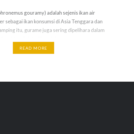
hronemus gouramy) adalah sejenis ikan air
er sebagai ikan konsumsi di Asia Tenggara dan
samping itu, gurame juga sering dipelihara dalam
ikan hias. Selain dikenal dengan nama gurame,
liki beberapa sebutan lokal seperti gurami (Sd.);
READ MORE
i (My.); ikan kali (Plg.), dan…