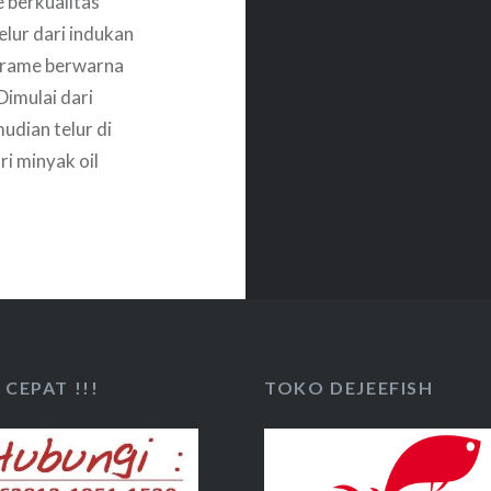
 berkualitas
lur dari indukan
gurame berwarna
imulai dari
udian telur di
i minyak oil
CEPAT !!!
TOKO DEJEEFISH