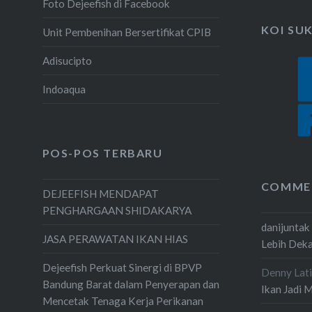
Foto Dejeefish di Facebook
KOI SU
Unit Pembenihan Bersertifikat CPIB
Adisucipto
Indoaqua
POS-POS TERBARU
COMME
DEJEEFISH MENDAPAT
PENGHARGAAN SHIDAKARYA
danijuntak
JASA PERAWATAN IKAN HIAS
Lebih Dek
Dejeefish Perkuat Sinergi di BPVP
Denny Lati
Bandung Barat dalam Penyerapan dan
Ikan Jadi 
Mencetak Tenaga Kerja Perikanan