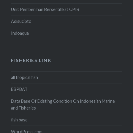
Unit Pembenihan Bersertifikat CPIB
Adisucipto
Indoaqua
FISHERIES LINK
all tropical fish
BBPBAT
Data Base Of Existing Condition On Indonesian Marine
and Fisheries
fish base
WordPress.com