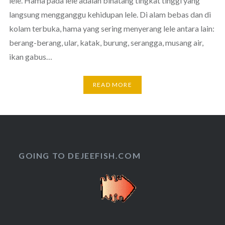
lele. Hama pada lele adalah binatang tingkat tinggi yang
langsung mengganggu kehidupan lele. Di alam bebas dan di
kolam terbuka, hama yang sering menyerang lele antara lain:
berang-berang, ular, katak, burung, serangga, musang air,
ikan gabus…
READ MORE
GOING TO DEJEEFISH.COM