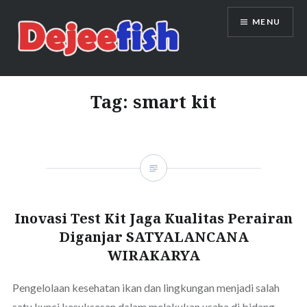
Skip
MENU
to
content
DEJEEFISH | PRODUSEN BENIH
IKAN BERKUALITAS INDONESIA
Tag:
smart kit
Inovasi Test Kit Jaga Kualitas Perairan
Diganjar SATYALANCANA
WIRAKARYA
Pengelolaan kesehatan ikan dan lingkungan menjadi salah
satu kunci kesuksesan dalam melakukan usaha di bidang