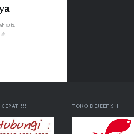
ya
ah satu
yak
nnya cepat,
h satu faktor
h manajemen pakan
ari total biaya
 menyebabkan:
CEPAT !!!
TOKO DEJEEFISH