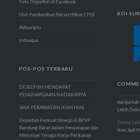
Foto Dejeefish di Facebook
KOI SU
Unit Pembenihan Bersertifikat CPIB
Adisucipto
Indoaqua
POS-POS TERBARU
COMME
DEJEEFISH MENDAPAT
PENGHARGAAN SHIDAKARYA
danijuntak
JASA PERAWATAN IKAN HIAS
Lebih Dek
Dejeefish Perkuat Sinergi di BPVP
Denny Lati
Bandung Barat dalam Penyerapan dan
Ikan Jadi 
Mencetak Tenaga Kerja Perikanan