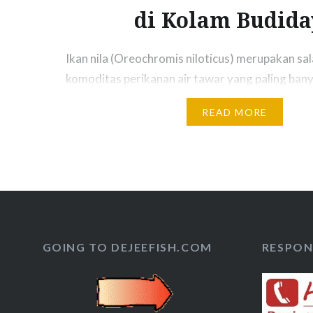
di Kolam Budida
Ikan nila (Oreochromis niloticus) merupakan sal
komoditas perikanan air tawar yang paling ban
dibudidayakan di Indonesia karena pertumbuha
READ MORE
adaptif, dan permintaan pasar yang tinggi. Sala
penentu keberhasilan budidaya ikan nila adala
yang tepat, karena pakan menyumbang 60-70% d
produksi. Pengelolaan pakan yang buruk dapat
Artikel ini akan membahas…
GOING TO DEJEEFISH.COM
RESPON 