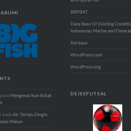
BBPBAT
KABUMI
Data Base Of Existing Conditi
Indonesian Marine and Fisheri
fish base
WordPress.com
WordPress.org
NTS
DEJEEFUTSAL
pada
Mengenal Ikan Batak
at
r
pada
Air Terlalu Dingin,
Malas Makan