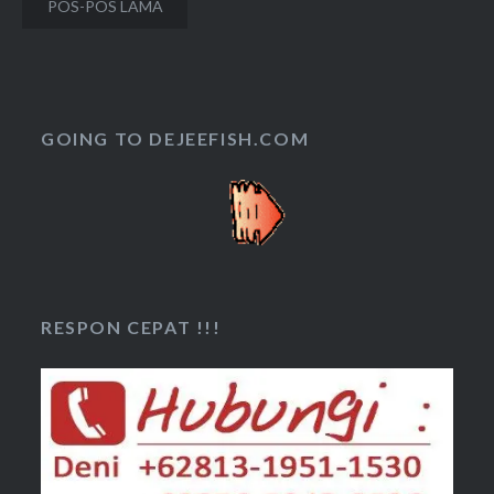
Navigasi
POS-POS LAMA
pos
GOING TO DEJEEFISH.COM
RESPON CEPAT !!!