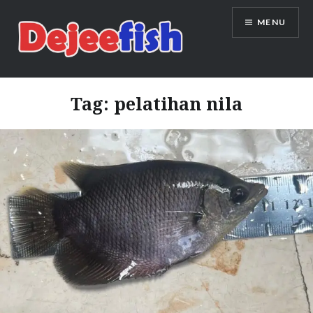
Skip
MENU
to
content
DEJEEFISH | PRODUSEN BENIH
IKAN BERKUALITAS INDONESIA
Tag:
pelatihan nila