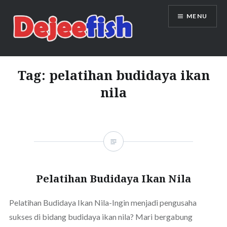
Skip
MENU
to
content
DEJEEFISH | PRODUSEN BENIH
IKAN BERKUALITAS INDONESIA
Tag:
pelatihan budidaya ikan
nila
Pelatihan Budidaya Ikan Nila
Pelatihan Budidaya Ikan Nila-Ingin menjadi pengusaha
sukses di bidang budidaya ikan nila? Mari bergabung