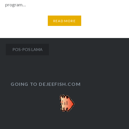
program…
READ MORE
Navigasi
POS-POS LAMA
pos
GOING TO DEJEEFISH.COM