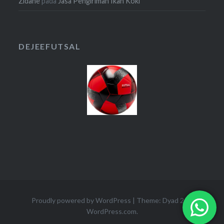
Zidane
pada
Jasa Pengiriman Ikan Koki
DEJEEFUTSAL
Proudly powered by WordPress
|
Theme: Dyad 2 by
WordPress.com
.